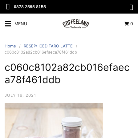
0878 2595 8155
MENU
0
Home
RESEP: ICED TARO LATTE
c060c8102a82cb016efaeca78f461ddb
c060c8102a82cb016efaec
a78f461ddb
JULY 16, 2021