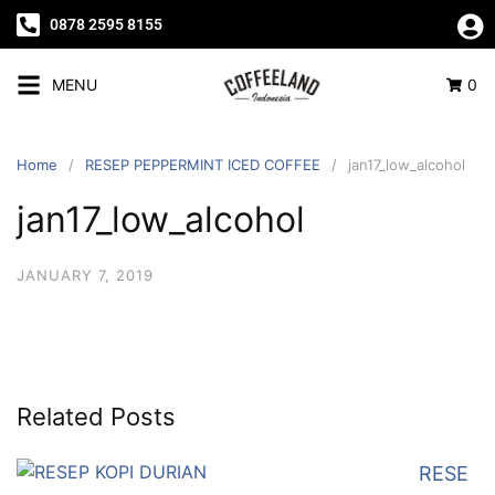
0878 2595 8155
MENU
0
Home
RESEP PEPPERMINT ICED COFFEE
jan17_low_alcohol
jan17_low_alcohol
JANUARY 7, 2019
Related Posts
RESE