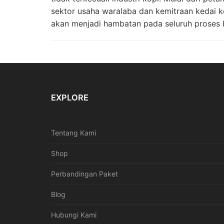
sektor usaha waralaba dan kemitraan kedai kop
akan menjadi hambatan pada seluruh proses 
EXPLORE
Tentang Kami
Shop
Perbandingan Paket
Blog
Hubungi Kami