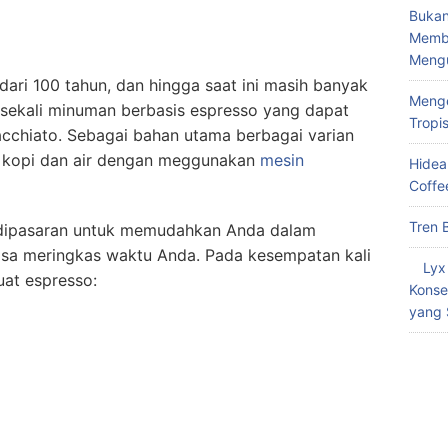
Bukan
Memba
Meng
ari 100 tahun, dan hingga saat ini masih banyak
Menge
 sekali minuman berbasis espresso yang dapat
Tropi
acchiato. Sebagai bahan utama berbagai varian
si kopi dan air dengan meggunakan
mesin
Hidea
Coffe
Tren 
o dipasaran untuk memudahkan Anda dalam
 bisa meringkas waktu Anda. Pada kesempatan kali
Lyx
uat espresso:
Konse
yang 