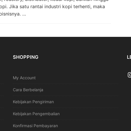
i. Jika satu rantai industri kopi terhenti, maka
bisnisnya. …
SHOPPING
L
My Account
Cara Berbelanja
Kebijakan Pengiriman
Kebijakan Pengembalian
Konfirmasi Pembayaran