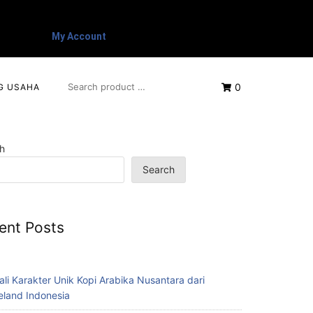
My Account
0
G USAHA
h
Search
ent Posts
ali Karakter Unik Kopi Arabika Nusantara dari
eland Indonesia