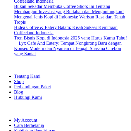
Coffeeland Indonesia
Bukan Sekadar Membuka Coffee Shop: Ini Tentang
Membangun Investasi yang Bertahan dan Menguntungkan!
Mengenal Jenis Kopi di Indonesia: Warisan Rasa dari Tanah
Tropis
Hidea Coffee & Eatery Batam: Kisah Sukses Kemitraan
Coffeeland Indonesia
Tren Bisnis Kopi di Indonesia 2025 yang Harus Kamu Tahu!
Lyx Cafe And Eatery: Tempat Nongkrong Baru dengan
Konsep Modern dan Nyaman di Tengah Suasana Cirebon
yang Santai
EXPLORE
Tentang Kami
Shop
Perbandingan Paket
Blog
Hubungi Kami
SHOPPING
My Account
Cara Berbelanja
Kebijakan Pengiriman