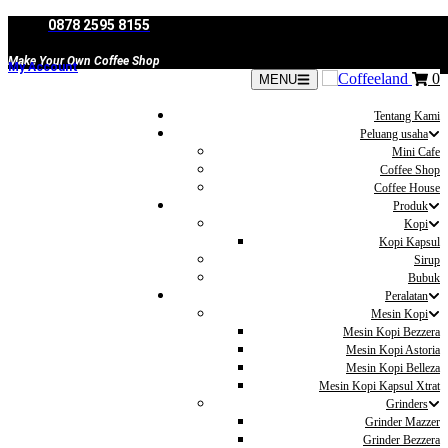
Skip
0878 2595 8155
to
content
Make Your Own Coffee Shop
My Account
0
MENU
Tentang Kami
Peluang usaha
Mini Cafe
Coffee Shop
Coffee House
Produk
Kopi
Kopi Kapsul
Sirup
Bubuk
Peralatan
Mesin Kopi
Mesin Kopi Bezzera
Mesin Kopi Astoria
Mesin Kopi Belleza
Mesin Kopi Kapsul Xtrat
Grinders
Grinder Mazzer
Grinder Bezzera