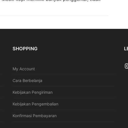
SHOPPING
L
My Account
Cara Berbelanja
Kebijakan Pengiriman
Kebijakan Pengembalian
Konfirmasi Pembayaran