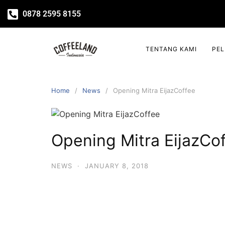
0878 2595 8155
TENTANG KAMI
PE
Home
News
Opening Mitra EijazCoffee
Opening Mitra EijazCo
NEWS
·
JANUARY 8, 2018