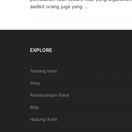
sedikit orang juga yang …
EXPLORE
Tentang Kami
Shop
Perbandingan Paket
Blog
Hubungi Kami