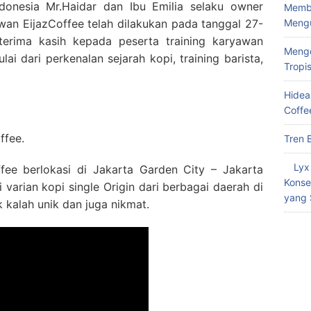
donesia Mr.Haidar dan Ibu Emilia selaku owner
Memba
Meng
awan EijazCoffee telah dilakukan pada tanggal 27-
erima kasih kepada peserta training karyawan
Menge
lai dari perkenalan sejarah kopi, training barista,
Tropi
Hidea
Coffe
ffee.
Tren 
Lyx
fee berlokasi di Jakarta Garden City – Jakarta
Konse
varian kopi single Origin dari berbagai daerah di
yang 
 kalah unik dan juga nikmat.