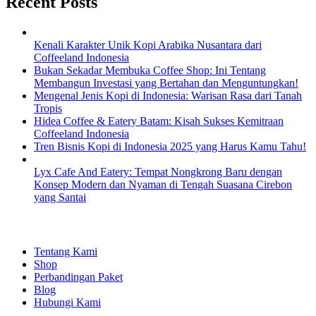
Recent Posts
Kenali Karakter Unik Kopi Arabika Nusantara dari
Coffeeland Indonesia
Bukan Sekadar Membuka Coffee Shop: Ini Tentang
Membangun Investasi yang Bertahan dan Menguntungkan!
Mengenal Jenis Kopi di Indonesia: Warisan Rasa dari Tanah
Tropis
Hidea Coffee & Eatery Batam: Kisah Sukses Kemitraan
Coffeeland Indonesia
Tren Bisnis Kopi di Indonesia 2025 yang Harus Kamu Tahu!
Lyx Cafe And Eatery: Tempat Nongkrong Baru dengan
Konsep Modern dan Nyaman di Tengah Suasana Cirebon
yang Santai
EXPLORE
Tentang Kami
Shop
Perbandingan Paket
Blog
Hubungi Kami