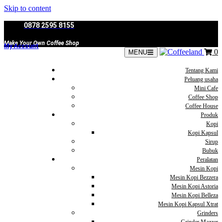
Skip to content
0878 2595 8155
Make Your Own Coffee Shop
My Account
0
MENU
Tentang Kami
Peluang usaha
Mini Cafe
Coffee Shop
Coffee House
Produk
Kopi
Kopi Kapsul
Sirup
Bubuk
Peralatan
Mesin Kopi
Mesin Kopi Bezzera
Mesin Kopi Astoria
Mesin Kopi Belleza
Mesin Kopi Kapsul Xtrat
Grinders