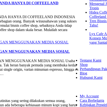
ANDA HANYA DI COFFEELAND
Mengenal Je
Tropis
Hidea Coff
Coffeeland
NDA HANYA DI COFFEELAND INDONESIA
Tren Bisni
 sebagian orang. Banyak wirausahawan yang sukses
Tahu!
emulai bisnis coffee shop, sebaiknya Anda tidap
ffee shop dalam skala besar. Mulailah secara
Lyx Cafe A
Konsep Mod
yang Santa
EXPLORE
NGAN MENGGUNAKAN MEDIA SOSIAL
Tentang Kami
AN MENGGUNAKAN MEDIA SOSIAL Usaha
Shop
muda. Tak heran banyak pemuda yang membuka kedai
Perbandingan Pak
 single origin, varian minuman espresso, hingga es
Blog
n …
Hubungi Kami
SHOPPING
My Account
Cara Berbelanja
tas yang sering dilakukan semua orang,
Kebijakan Pengir
mun ada beberapa kebiasaan minum kopi yang harus