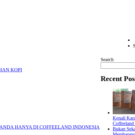
S
Search
HAN KOPI
Recent Pos
Kenali Kar
Coffeeland
Bukan Seka
Membangun 