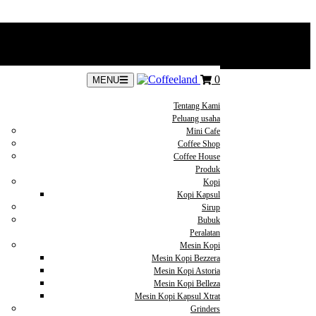
0
MENU
Tentang Kami
Peluang usaha
Mini Cafe
Coffee Shop
Coffee House
Produk
Kopi
Kopi Kapsul
Sirup
Bubuk
Peralatan
Mesin Kopi
Mesin Kopi Bezzera
Mesin Kopi Astoria
Mesin Kopi Belleza
Mesin Kopi Kapsul Xtrat
Grinders