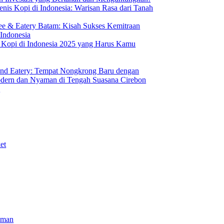
nis Kopi di Indonesia: Warisan Rasa dari Tanah
ee & Eatery Batam: Kisah Sukses Kemitraan
 Indonesia
s Kopi di Indonesia 2025 yang Harus Kamu
nd Eatery: Tempat Nongkrong Baru dengan
ern dan Nyaman di Tengah Suasana Cirebon
i
et
iman