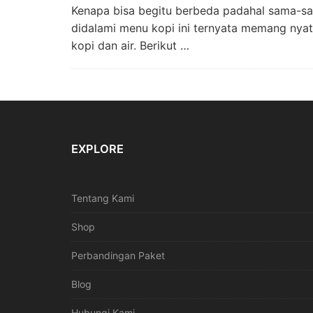
Kenapa bisa begitu berbeda padahal sama-sama
didalami menu kopi ini ternyata memang ny
kopi dan air. Berikut …
EXPLORE
Tentang Kami
Shop
Perbandingan Paket
Blog
Hubungi Kami