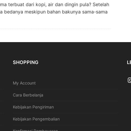
 terbuat dari kopi, air dan dingin pula? Setelah
ata bedanya meskipun bahan bakunya sama-sama
SHOPPING
L
My Account
Cara Berbelanja
Kebijakan Pengiriman
Kebijakan Pengembalian
Konfirmasi Pembayaran