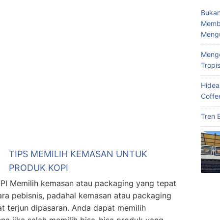
Bukan
Memba
Meng
Menge
Tropi
Hidea
Coffe
Tren 
TIPS MEMILIH KEMASAN UNTUK
PRODUK KOPI
Memilih kemasan atau packaging yang tepat
ara pebisnis, padahal kemasan atau packaging
t terjun dipasaran. Anda dapat memilih
na jika salah memilih bisa-bisa produk yang