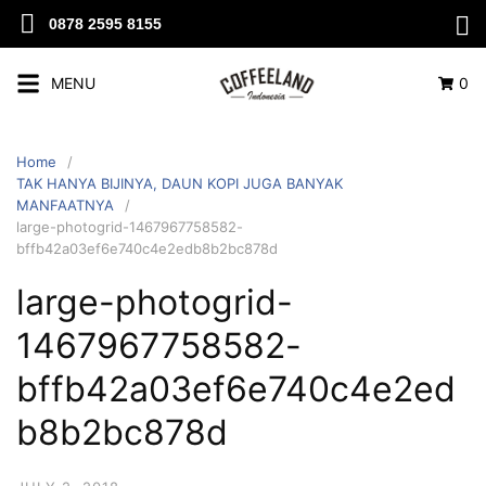
0878 2595 8155
MENU
0
Home
TAK HANYA BIJINYA, DAUN KOPI JUGA BANYAK
MANFAATNYA
large-photogrid-1467967758582-
bffb42a03ef6e740c4e2edb8b2bc878d
large-photogrid-
1467967758582-
bffb42a03ef6e740c4e2ed
b8b2bc878d