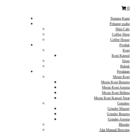
0
Tentang Kami
Peluang usaha
Mini Cafe
Coffee Shop
Coffee House
Produk
Kopi
Kopi Kapsul
Sirup
Bubuk
Peralatan
Mesin Kopi
Mesin Kopi Bezzera
Mesin Kopi Astoria
Mesin Kopi Belleza
Mesin Kopi Kapsul Xtrat
Grinders
Grinder Mazzer
Grinder Bezzera
Grinder Astoria
Blender
Alat Manual Brewing