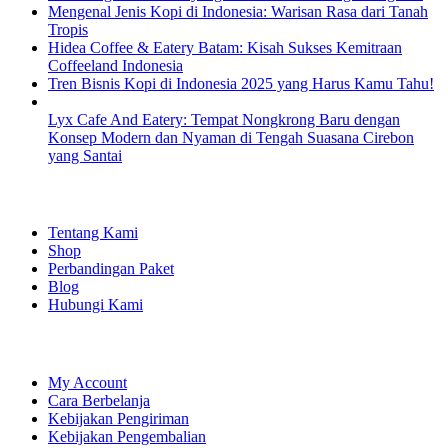
Mengenal Jenis Kopi di Indonesia: Warisan Rasa dari Tanah
Tropis
Hidea Coffee & Eatery Batam: Kisah Sukses Kemitraan
Coffeeland Indonesia
Tren Bisnis Kopi di Indonesia 2025 yang Harus Kamu Tahu!
Lyx Cafe And Eatery: Tempat Nongkrong Baru dengan
Konsep Modern dan Nyaman di Tengah Suasana Cirebon
yang Santai
EXPLORE
Tentang Kami
Shop
Perbandingan Paket
Blog
Hubungi Kami
SHOPPING
My Account
Cara Berbelanja
Kebijakan Pengiriman
Kebijakan Pengembalian