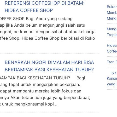
REFERENSI COFFESHOP DI BATAM:
Bukan
HIDEA COFFEE SHOP
Memba
Meng
FFEE SHOP Bagi Anda yang sedang
ap jika Anda belum mengunjungi salah satu
Menge
, ngopi, berkumpul dengan sahabat atau keluarga
Tropi
ffee Shop. Hidea Coffee Shop berlokasi di Ruko
Hidea
Coffe
Tren 
BENARKAH NGOPI DIMALAM HARI BISA
BERDAMPAK BAGI KESEHATAN TUBUH?
Lyx
RDAMPAK BAGI KESEHATAN TUBUH? Bagi
Konse
yang 
ang tepat untuk mengerjakan pekerjaan.
 dapat membantu mereka lebih fokus dan
nnya Akan tetapi ada juga yang berpendapat,
t untuk mengkonsumsi kopi …