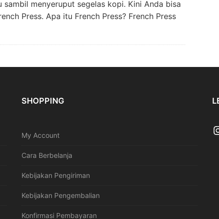
u sambil menyeruput segelas kopi. Kini Anda bisa
ench Press. Apa itu French Press? French Press
SHOPPING
L
My Account
Cara Berbelanja
Kebijakan Pengiriman
Kebijakan Pengembalian
Konfirmasi Pembayaran