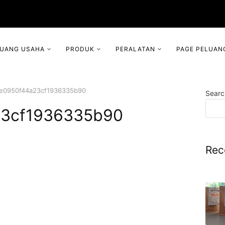
LUANG USAHA
PRODUK
PERALATAN
PAGE PELUAN
3e0950f44a23cf1936335b90
Searc
23cf1936335b90
Rec