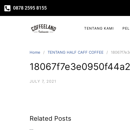
0878 2595 8155
TENTANG KAMI
PE
Home
TENTANG HALF CAFF COFFEE
18067f7e
18067f7e3e0950f44a
JULY 7, 2021
Related Posts