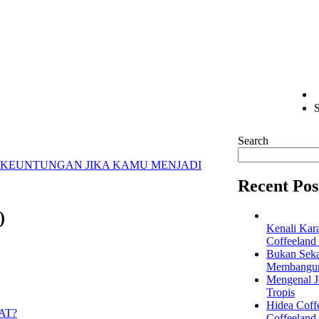
S
Search
4 KEUNTUNGAN JIKA KAMU MENJADI
Recent Pos
)
Kenali Kar
Coffeeland
Bukan Seka
Membangun 
Mengenal Je
Tropis
Hidea Coff
Coffeeland