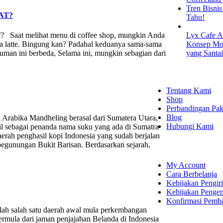
Tren Bisni
AT?
Tahu!
melihat menu di coffee shop, mungkin Anda
Lyx Cafe A
ea latte. Bingung kan? Padahal keduanya sama-sama
Konsep Mod
inuman ini berbeda, Selama ini, mungkin sebagian dari
yang Santa
EXPLORE
Tentang Kami
Shop
Perbandingan Pak
Blog
 Mandheling berasal dari Sumatera Utara,
Hubungi Kami
il sebagai penanda nama suku yang ada di Sumatra
erah penghasil kopi Indonesia yang sudah berjalan
SHOPPING
 pegunungan Bukit Barisan. Berdasarkan sejarah,
My Account
Cara Berbelanja
Kebijakan Pengir
Kebijakan Penge
Konfirmasi Pemb
lah satu daerah awal mula perkembangan
ermula dari jaman penjajahan Belanda di Indonesia
LET'S CON