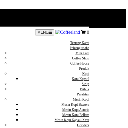
0
MENU
Tentang Kami
Peluang usaha
Mini Cafe
Coffee Shop
Coffee House
Produk
Kopi
Kopi Kapsul
Sirup
Bubuk
Peralatan
Mesin Kopi
Mesin Kopi Bezzera
Mesin Kopi Astoria
Mesin Kopi Belleza
Mesin Kopi Kapsul Xtrat
Grinders