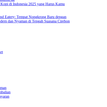
s Kopi di Indonesia 2025 yang Harus Kamu
nd Eatery: Tempat Nongkrong Baru dengan
ern dan Nyaman di Tengah Suasana Cirebon
i
et
iman
mbalian
ayaran
NECT