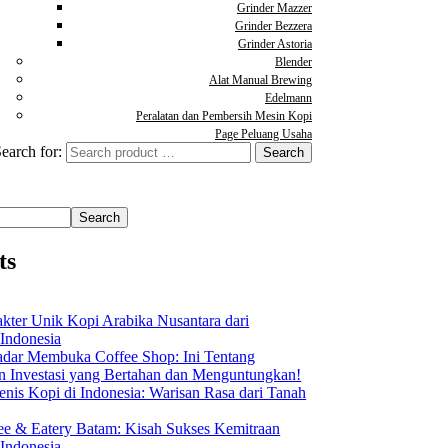
Grinder Mazzer
Grinder Bezzera
Grinder Astoria
Blender
Alat Manual Brewing
Edelmann
Peralatan dan Pembersih Mesin Kopi
Page Peluang Usaha
earch for:
Search
ts
akter Unik Kopi Arabika Nusantara dari
 Indonesia
dar Membuka Coffee Shop: Ini Tentang
Investasi yang Bertahan dan Menguntungkan!
nis Kopi di Indonesia: Warisan Rasa dari Tanah
ee & Eatery Batam: Kisah Sukses Kemitraan
 Indonesia