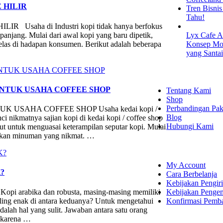
 HILIR
Tren Bisni
Tahu!
aha di Industri kopi tidak hanya berfokus
 panjang. Mulai dari awal kopi yang baru dipetik,
Lyx Cafe A
 gelas di hadapan konsumen. Berikut adalah beberapa
Konsep Mod
yang Santa
EXPLORE
UNTUK USAHA COFFEE SHOP
Tentang Kami
Shop
Perbandingan Pak
USAHA COFFEE SHOP Usaha kedai kopi /
Blog
ci nikmatnya sajian kopi di kedai kopi / coffee shop
Hubungi Kami
ut untuk menguasai keterampilan seputar kopi. Mulai
silkan minuman yang nikmat. …
SHOPPING
My Account
?
Cara Berbelanja
Kebijakan Pengir
Kebijakan Penge
abika dan robusta, masing-masing memiliki
Konfirmasi Pemb
ling enak di antara keduanya? Untuk mengetahui
dalah hal yang sulit. Jawaban antara satu orang
, karena …
LET'S CON