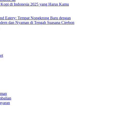
s Kopi di Indonesia 2025 yang Harus Kamu
nd Eatery: Tempat Nongkrong Baru dengan
ern dan Nyaman di Tengah Suasana Cirebon
i
et
iman
mbalian
ayaran
NECT