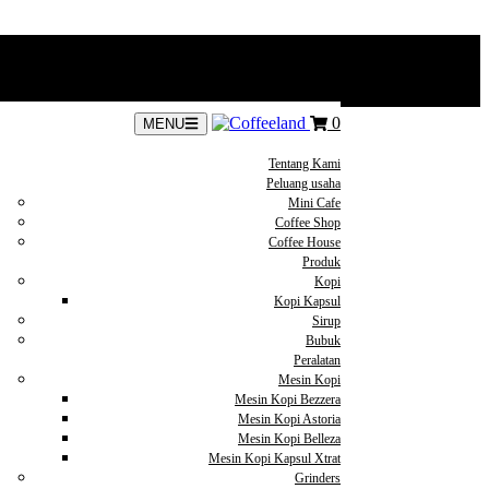
0
MENU
Tentang Kami
Peluang usaha
Mini Cafe
Coffee Shop
Coffee House
Produk
Kopi
Kopi Kapsul
Sirup
Bubuk
Peralatan
Mesin Kopi
Mesin Kopi Bezzera
Mesin Kopi Astoria
Mesin Kopi Belleza
Mesin Kopi Kapsul Xtrat
Grinders