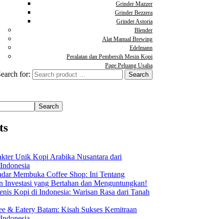
Grinder Mazzer
Grinder Bezzera
Grinder Astoria
Blender
Alat Manual Brewing
Edelmann
Peralatan dan Pembersih Mesin Kopi
Page Peluang Usaha
earch for:
Search
ts
akter Unik Kopi Arabika Nusantara dari
 Indonesia
dar Membuka Coffee Shop: Ini Tentang
Investasi yang Bertahan dan Menguntungkan!
nis Kopi di Indonesia: Warisan Rasa dari Tanah
ee & Eatery Batam: Kisah Sukses Kemitraan
 Indonesia