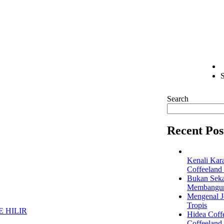
S
Search
Recent Pos
Kenali Kar
Coffeeland
Bukan Seka
Membangun 
Mengenal Je
Tropis
Hidea Coff
Coffeeland