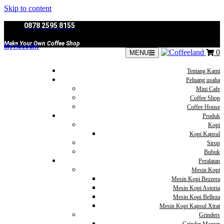
Skip to content
0878 2595 8155
Make Your Own Coffee Shop
My Account
0
MENU
Tentang Kami
Peluang usaha
Mini Cafe
Coffee Shop
Coffee House
Produk
Kopi
Kopi Kapsul
Sirup
Bubuk
Peralatan
Mesin Kopi
Mesin Kopi Bezzera
Mesin Kopi Astoria
Mesin Kopi Belleza
Mesin Kopi Kapsul Xtrat
Grinders