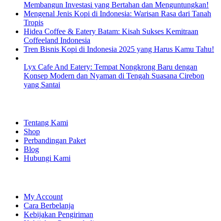
Membangun Investasi yang Bertahan dan Menguntungkan!
Mengenal Jenis Kopi di Indonesia: Warisan Rasa dari Tanah
Tropis
Hidea Coffee & Eatery Batam: Kisah Sukses Kemitraan
Coffeeland Indonesia
Tren Bisnis Kopi di Indonesia 2025 yang Harus Kamu Tahu!
Lyx Cafe And Eatery: Tempat Nongkrong Baru dengan
Konsep Modern dan Nyaman di Tengah Suasana Cirebon
yang Santai
EXPLORE
Tentang Kami
Shop
Perbandingan Paket
Blog
Hubungi Kami
SHOPPING
My Account
Cara Berbelanja
Kebijakan Pengiriman