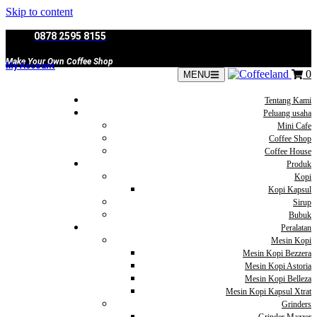
Skip to content
0878 2595 8155
Make Your Own Coffee Shop
My Account
0
MENU
Tentang Kami
Peluang usaha
Mini Cafe
Coffee Shop
Coffee House
Produk
Kopi
Kopi Kapsul
Sirup
Bubuk
Peralatan
Mesin Kopi
Mesin Kopi Bezzera
Mesin Kopi Astoria
Mesin Kopi Belleza
Mesin Kopi Kapsul Xtrat
Grinders