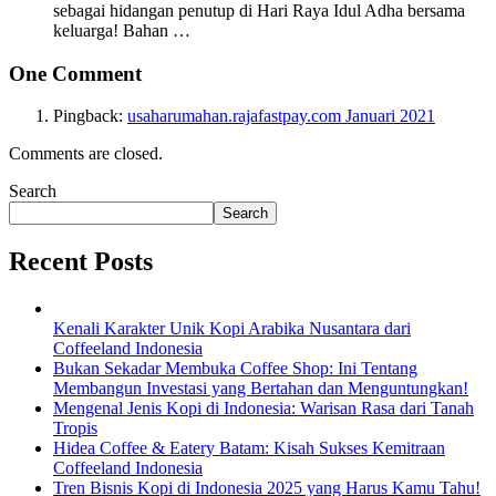
sebagai hidangan penutup di Hari Raya Idul Adha bersama
keluarga! Bahan …
One Comment
Pingback:
usaharumahan.rajafastpay.com Januari 2021
Comments are closed.
Search
Search
Recent Posts
Kenali Karakter Unik Kopi Arabika Nusantara dari
Coffeeland Indonesia
Bukan Sekadar Membuka Coffee Shop: Ini Tentang
Membangun Investasi yang Bertahan dan Menguntungkan!
Mengenal Jenis Kopi di Indonesia: Warisan Rasa dari Tanah
Tropis
Hidea Coffee & Eatery Batam: Kisah Sukses Kemitraan
Coffeeland Indonesia
Tren Bisnis Kopi di Indonesia 2025 yang Harus Kamu Tahu!