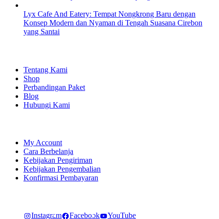
Lyx Cafe And Eatery: Tempat Nongkrong Baru dengan
Konsep Modern dan Nyaman di Tengah Suasana Cirebon
yang Santai
EXPLORE
Tentang Kami
Shop
Perbandingan Paket
Blog
Hubungi Kami
SHOPPING
My Account
Cara Berbelanja
Kebijakan Pengiriman
Kebijakan Pengembalian
Konfirmasi Pembayaran
LET'S CONNECT
Instagram
Facebook
YouTube