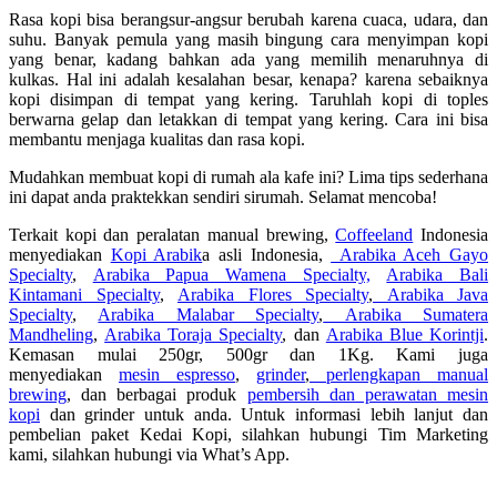
Rasa kopi bisa berangsur-angsur berubah karena cuaca, udara, dan
suhu. Banyak pemula yang masih bingung cara menyimpan kopi
yang benar, kadang bahkan ada yang memilih menaruhnya di
kulkas. Hal ini adalah kesalahan besar, kenapa? karena sebaiknya
kopi disimpan di tempat yang kering. Taruhlah kopi di toples
berwarna gelap dan letakkan di tempat yang kering. Cara ini bisa
membantu menjaga kualitas dan rasa kopi.
Mudahkan membuat kopi di rumah ala kafe ini? Lima tips sederhana
ini dapat anda praktekkan sendiri sirumah. Selamat mencoba!
Terkait kopi dan peralatan manual brewing,
Coffeeland
Indonesia
menyediakan
Kopi Arabik
a asli Indonesia,
Arabika Aceh Gayo
Specialty
,
Arabika Papua Wamena Specialty,
Arabika Bali
Kintamani Specialty
,
Arabika Flores Specialty
,
Arabika Java
Specialty
,
Arabika Malabar Specialty
,
Arabika Sumatera
Mandheling
,
Arabika Toraja Specialty
, dan
Arabika Blue Korintji
.
Kemasan mulai 250gr, 500gr dan 1Kg. Kami juga
menyediakan
mesin espresso
,
grinder
,
perlengkapan manual
brewing
, dan berbagai produk
pembersih dan perawatan mesin
kopi
dan grinder untuk anda. Untuk informasi lebih lanjut dan
pembelian paket Kedai Kopi, silahkan hubungi Tim Marketing
kami, silahkan hubungi via What’s App.