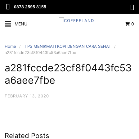
0878 2595 8155
MENU
0
Home
TIPS MENIKMATI KOPI DENGAN CARA SEHAT
a281fccde23cf8f0443fc53a6aee7fbe
a281fccde23cf8f0443fc53
a6aee7fbe
FEBRUARY 13, 2020
Related Posts