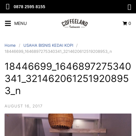
0878 2595 8155
MENU
0
Home
USAHA BISNIS KEDAI KOPI
18446699_1646897275340341_3214620612519208953_n
18446699_1646897275340
341_321462061251920895
3_n
AUGUST 16, 2017