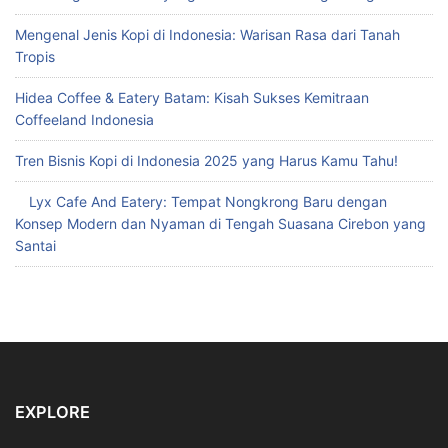
Mengenal Jenis Kopi di Indonesia: Warisan Rasa dari Tanah
Tropis
Hidea Coffee & Eatery Batam: Kisah Sukses Kemitraan
Coffeeland Indonesia
Tren Bisnis Kopi di Indonesia 2025 yang Harus Kamu Tahu!
Lyx Cafe And Eatery: Tempat Nongkrong Baru dengan
Konsep Modern dan Nyaman di Tengah Suasana Cirebon yang
Santai
EXPLORE