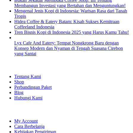
Bukan Sekadar Membuka Coffee Shop: Ini Tentang
Membangun Investasi yang Bertahan dan Menguntungkan!
Mengenal Jenis Kopi di Indonesia: Warisan Rasa dari Tanah
Tropis
Hidea Coffee & Eatery Batam: Kisah Sukses Kemitraan
Coffeeland Indonesia
Tren Bisnis Kopi di Indonesia 2025 yang Harus Kamu Tahu!
Lyx Cafe And Eatery: Tempat Nongkrong Baru dengan
Konsep Modern dan Nyaman di Tengah Suasana Cirebon
yang Santai
EXPLORE
Tentang Kami
Shop
Perbandingan Paket
Blog
Hubungi Kami
SHOPPING
My Account
Cara Berbelanja
Kebijakan Pengiriman