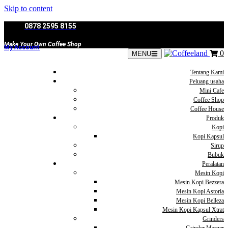
Skip to content
0878 2595 8155
Make Your Own Coffee Shop
My Account
0
MENU
Tentang Kami
Peluang usaha
Mini Cafe
Coffee Shop
Coffee House
Produk
Kopi
Kopi Kapsul
Sirup
Bubuk
Peralatan
Mesin Kopi
Mesin Kopi Bezzera
Mesin Kopi Astoria
Mesin Kopi Belleza
Mesin Kopi Kapsul Xtrat
Grinders