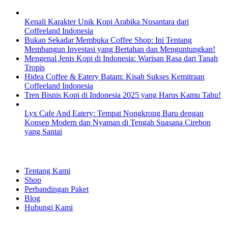
Kenali Karakter Unik Kopi Arabika Nusantara dari
Coffeeland Indonesia
Bukan Sekadar Membuka Coffee Shop: Ini Tentang
Membangun Investasi yang Bertahan dan Menguntungkan!
Mengenal Jenis Kopi di Indonesia: Warisan Rasa dari Tanah
Tropis
Hidea Coffee & Eatery Batam: Kisah Sukses Kemitraan
Coffeeland Indonesia
Tren Bisnis Kopi di Indonesia 2025 yang Harus Kamu Tahu!
Lyx Cafe And Eatery: Tempat Nongkrong Baru dengan
Konsep Modern dan Nyaman di Tengah Suasana Cirebon
yang Santai
EXPLORE
Tentang Kami
Shop
Perbandingan Paket
Blog
Hubungi Kami
SHOPPING