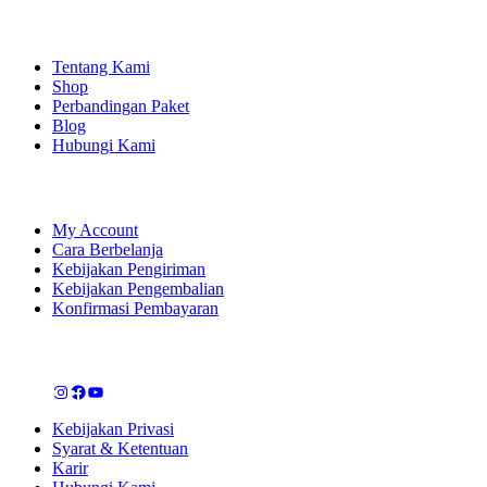
EXPLORE
Tentang Kami
Shop
Perbandingan Paket
Blog
Hubungi Kami
SHOPPING
My Account
Cara Berbelanja
Kebijakan Pengiriman
Kebijakan Pengembalian
Konfirmasi Pembayaran
LET'S CONNECT
Kebijakan Privasi
Syarat & Ketentuan
Karir