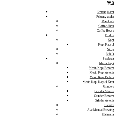
0
Tentang Kami
Peluang usaha
Mini Cafe
Coffee Shop
Coffee House
Produk
Kopi
Kopi Kapsul
Sirup
Bubuk
Peralatan
Mesin Kopi
Mesin Kopi Bezzera
Mesin Kopi Astoria
Mesin Kopi Belleza
Mesin Kopi Kapsul Xtrat
Grinders
Grinder Mazzer
Grinder Bezzera
Grinder Astoria
Blender
Alat Manual Brewing
Edelmann