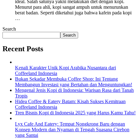
ideal. Salah satunya yakni melakukan diet dengan kopi.
Menurut para ahli, kopi sangat ampuh untuk menurunkan
berat badan. Seperti diketahui juga bahwa kafein pada kopi
…
Search
Search
Recent Posts
Kenali Karakter Unik Kopi Arabika Nusantara dari
Coffeeland Indonesia
Bukan Sekadar Membuka Coffee Shop: Ini Tentang
Membangun Investasi yang Bertahan dan Menguntungkan!
Mengenal Jenis Kopi di Indonesia: Warisan Rasa dari Tanah
Tropis
Hidea Coffee & Eatery Batam: Kisah Sukses Kemitraan
Coffeeland Indonesia
Tren Bisnis Kopi di Indonesia 2025 yang Harus Kamu Tahu!
Lyx Cafe And Eatery: Tempat Nongkrong Baru dengan
Konsep Modern dan Nyaman di Tengah Suasana Cirebon
yang Santai