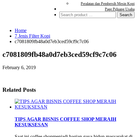
Peralatan dan Pembersih Mesin Kopi
Page Peluang Usaha
Home
7 Jenis Filter Kopi
c7081809fb48a0d7eb3ced59cf9c7c06
c7081809fb48a0d7eb3ced59cf9c7c06
February 6, 2019
Related Posts
TIPS AGAR BISNIS COFFEE SHOP MERAIH
KESUKSESAN
Saat ini coffee shopmenjadi bagian gaya hidup masyarakat di