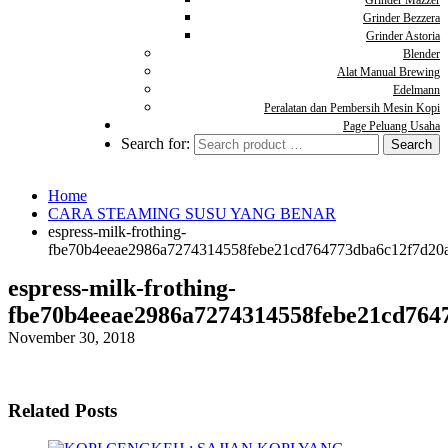
Grinder Mazzer
Grinder Bezzera
Grinder Astoria
Blender
Alat Manual Brewing
Edelmann
Peralatan dan Pembersih Mesin Kopi
Page Peluang Usaha
Search for:
Home
CARA STEAMING SUSU YANG BENAR
espress-milk-frothing-
fbe70b4eeae2986a7274314558febe21cd764773dba6c12f7d20
espress-milk-frothing-
fbe70b4eeae2986a7274314558febe21cd764
November 30, 2018
Related Posts