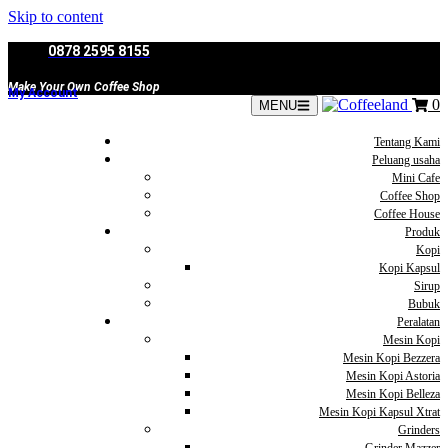
Skip to content
0878 2595 8155
Make Your Own Coffee Shop
My Account
0
MENU
Tentang Kami
Peluang usaha
Mini Cafe
Coffee Shop
Coffee House
Produk
Kopi
Kopi Kapsul
Sirup
Bubuk
Peralatan
Mesin Kopi
Mesin Kopi Bezzera
Mesin Kopi Astoria
Mesin Kopi Belleza
Mesin Kopi Kapsul Xtrat
Grinders