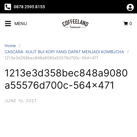
0878 2595 8155
MENU
0
Home
CASCARA: KULIT BIJI KOPI YANG DAPAT MENJADI KOMBUCHA
1213e3d358bec848a9080a55576d700c-564×471
1213e3d358bec848a9080
a55576d700c-564×471
JUNE 10, 2021