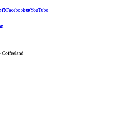
m
Facebook
YouTube
an
 Coffeeland