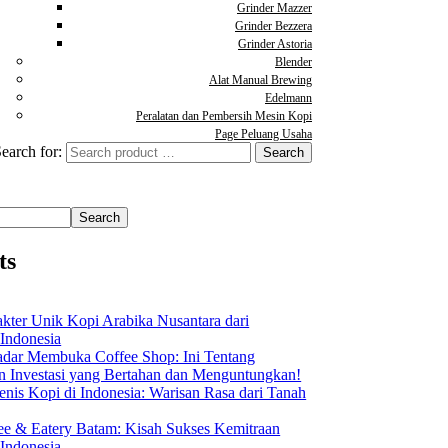
Grinder Mazzer
Grinder Bezzera
Grinder Astoria
Blender
Alat Manual Brewing
Edelmann
Peralatan dan Pembersih Mesin Kopi
Page Peluang Usaha
earch for:
Search
ts
akter Unik Kopi Arabika Nusantara dari
 Indonesia
dar Membuka Coffee Shop: Ini Tentang
Investasi yang Bertahan dan Menguntungkan!
nis Kopi di Indonesia: Warisan Rasa dari Tanah
ee & Eatery Batam: Kisah Sukses Kemitraan
 Indonesia