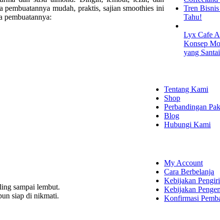
ra pembuatannya mudah, praktis, sajian smoothies ini
Tren Bisni
ara pembuatannya:
Tahu!
Lyx Cafe A
Konsep Mod
yang Santa
EXPLORE
Tentang Kami
Shop
Perbandingan Pak
Blog
Hubungi Kami
SHOPPING
My Account
Cara Berbelanja
Kebijakan Pengir
ling sampai lembut.
Kebijakan Penge
un siap di nikmati.
Konfirmasi Pemb
LET'S CON