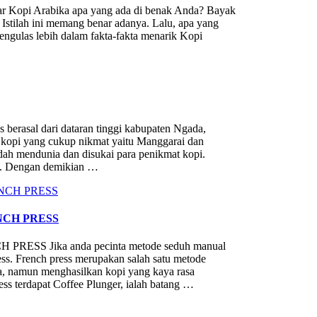
i Arabika apa yang ada di benak Anda? Bayak
 Istilah ini memang benar adanya. Lalu, apa yang
engulas lebih dalam fakta-fakta menarik Kopi
sal dari dataran tinggi kabupaten Ngada,
s kopi yang cukup nikmat yaitu Manggarai dan
dah mendunia dan disukai para penikmat kopi.
mi. Dengan demikian …
CH PRESS
Jika anda pecinta metode seduh manual
ress. French press merupakan salah satu metode
, namun menghasilkan kopi yang kaya rasa
ess terdapat Coffee Plunger, ialah batang …