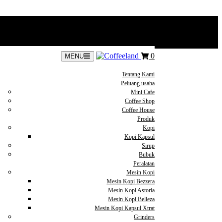
0
MENU
Tentang Kami
Peluang usaha
Mini Cafe
Coffee Shop
Coffee House
Produk
Kopi
Kopi Kapsul
Sirup
Bubuk
Peralatan
Mesin Kopi
Mesin Kopi Bezzera
Mesin Kopi Astoria
Mesin Kopi Belleza
Mesin Kopi Kapsul Xtrat
Grinders