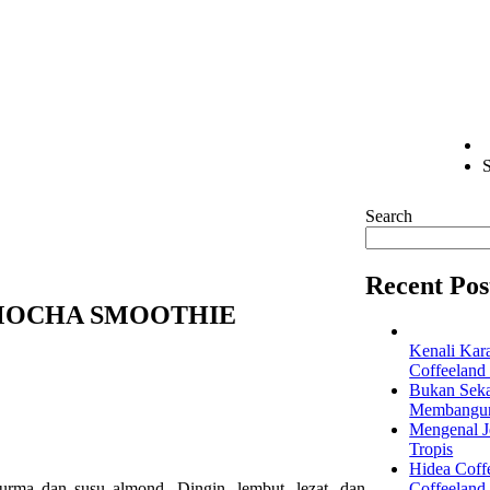
S
Search
Recent Pos
MOCHA SMOOTHIE
Kenali Kar
Coffeeland
Bukan Seka
Membangun 
Mengenal Je
Tropis
Hidea Coff
kurma dan susu almond. Dingin, lembut, lezat, dan
Coffeeland