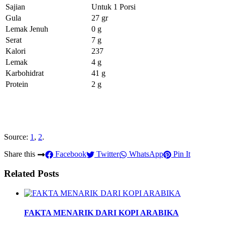
Sajian
Untuk 1 Porsi
Gula
27 gr
Lemak Jenuh
0 g
Serat
7 g
Kalori
237
Lemak
4 g
Karbohidrat
41 g
Protein
2 g
Source:
1
,
2
.
Share this
Facebook
Twitter
WhatsApp
Pin It
Related Posts
FAKTA MENARIK DARI KOPI ARABIKA