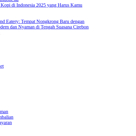
s Kopi di Indonesia 2025 yang Harus Kamu
nd Eatery: Tempat Nongkrong Baru dengan
ern dan Nyaman di Tengah Suasana Cirebon
i
et
iman
mbalian
ayaran
NECT