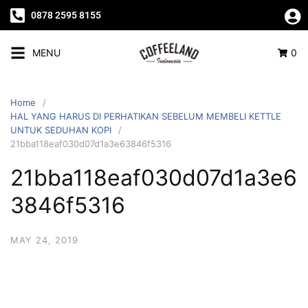
0878 2595 8155
MENU
0
Home
HAL YANG HARUS DI PERHATIKAN SEBELUM MEMBELI KETTLE
UNTUK SEDUHAN KOPI
21bba118eaf030d07d1a3e63846f5316
21bba118eaf030d07d1a3e6
3846f5316
MAY 24, 2019