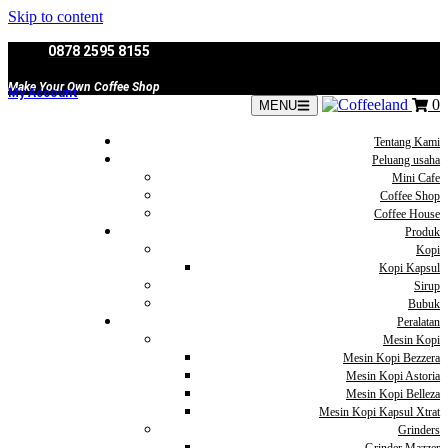
Skip to content
0878 2595 8155
Make Your Own Coffee Shop
My Account
0
MENU
Tentang Kami
Peluang usaha
Mini Cafe
Coffee Shop
Coffee House
Produk
Kopi
Kopi Kapsul
Sirup
Bubuk
Peralatan
Mesin Kopi
Mesin Kopi Bezzera
Mesin Kopi Astoria
Mesin Kopi Belleza
Mesin Kopi Kapsul Xtrat
Grinders