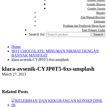
Grinder Mazzer
Grinder Bezzera
Grinder Astoria
Blender
Alat Manual Brewing
Edelmann
Peralatan dan Pembersih Mesin Kopi
Page Peluang Usaha
Search for:
Home
HOT CHOCOLATE: MINUMAN NIKMAT DENGAN
BANYAK MANFAAT
klara-avsenik-CYJP0T5-6xs-unsplash
klara-avsenik-CYJP0T5-6xs-unsplash
March 27, 2023
Related Posts