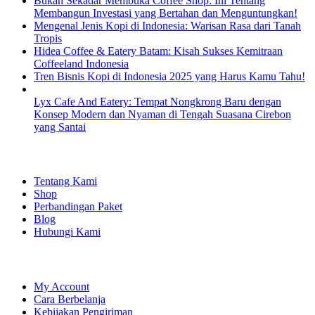
Bukan Sekadar Membuka Coffee Shop: Ini Tentang
Membangun Investasi yang Bertahan dan Menguntungkan!
Mengenal Jenis Kopi di Indonesia: Warisan Rasa dari Tanah
Tropis
Hidea Coffee & Eatery Batam: Kisah Sukses Kemitraan
Coffeeland Indonesia
Tren Bisnis Kopi di Indonesia 2025 yang Harus Kamu Tahu!
Lyx Cafe And Eatery: Tempat Nongkrong Baru dengan
Konsep Modern dan Nyaman di Tengah Suasana Cirebon
yang Santai
EXPLORE
Tentang Kami
Shop
Perbandingan Paket
Blog
Hubungi Kami
SHOPPING
My Account
Cara Berbelanja
Kebijakan Pengiriman