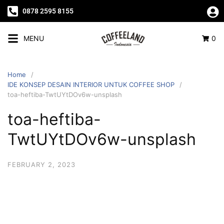
0878 2595 8155
MENU
0
Home
IDE KONSEP DESAIN INTERIOR UNTUK COFFEE SHOP
toa-heftiba-TwtUYtDOv6w-unsplash
toa-heftiba-
TwtUYtDOv6w-unsplash
FEBRUARY 2, 2023