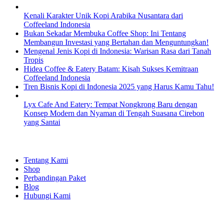
Kenali Karakter Unik Kopi Arabika Nusantara dari
Coffeeland Indonesia
Bukan Sekadar Membuka Coffee Shop: Ini Tentang
Membangun Investasi yang Bertahan dan Menguntungkan!
Mengenal Jenis Kopi di Indonesia: Warisan Rasa dari Tanah
Tropis
Hidea Coffee & Eatery Batam: Kisah Sukses Kemitraan
Coffeeland Indonesia
Tren Bisnis Kopi di Indonesia 2025 yang Harus Kamu Tahu!
Lyx Cafe And Eatery: Tempat Nongkrong Baru dengan
Konsep Modern dan Nyaman di Tengah Suasana Cirebon
yang Santai
EXPLORE
Tentang Kami
Shop
Perbandingan Paket
Blog
Hubungi Kami
SHOPPING