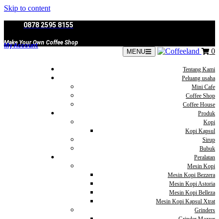
Skip to content
0878 2595 8155
Make Your Own Coffee Shop
My Account
0
MENU
Tentang Kami
Peluang usaha
Mini Cafe
Coffee Shop
Coffee House
Produk
Kopi
Kopi Kapsul
Sirup
Bubuk
Peralatan
Mesin Kopi
Mesin Kopi Bezzera
Mesin Kopi Astoria
Mesin Kopi Belleza
Mesin Kopi Kapsul Xtrat
Grinders