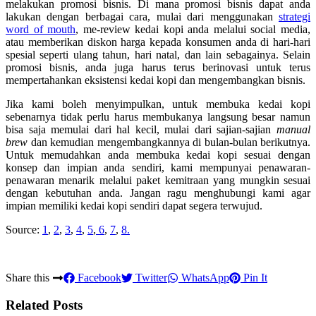
melakukan promosi bisnis. Di mana promosi bisnis dapat anda
lakukan dengan berbagai cara, mulai dari menggunakan
strategi
word of mouth
, me-review kedai kopi anda melalui social media,
atau memberikan diskon harga kepada konsumen anda di hari-hari
spesial seperti ulang tahun, hari natal, dan lain sebagainya. Selain
promosi bisnis, anda juga harus terus berinovasi untuk terus
mempertahankan eksistensi kedai kopi dan mengembangkan bisnis.
Jika kami boleh menyimpulkan, untuk membuka kedai kopi
sebenarnya tidak perlu harus membukanya langsung besar namun
bisa saja memulai dari hal kecil, mulai dari sajian-sajian
manual
brew
dan kemudian mengembangkannya di bulan-bulan berikutnya.
Untuk memudahkan anda membuka kedai kopi sesuai dengan
konsep dan impian anda sendiri, kami mempunyai penawaran-
penawaran menarik melalui paket kemitraan yang mungkin sesuai
dengan kebutuhan anda. Jangan ragu menghubungi kami agar
impian memiliki kedai kopi sendiri dapat segera terwujud.
Source:
1
,
2
,
3
,
4
,
5
,
6
,
7
,
8.
Share this
Facebook
Twitter
WhatsApp
Pin It
Related Posts