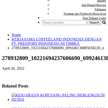
Blender
Alat Manual Brewing
Edelmann
Peralatan dan Pembersih Mesin Kopi
Page Peluang Usaha
Home
KERJASAMA COFFEELAND INDONESIA DENGAN
PT. FREEPORT INDONESIA DI TIMIKA
278932809_10221694237606690_699246138885658226_n
278932809_10221694237606690_69924613
April 26, 2022
Related Posts