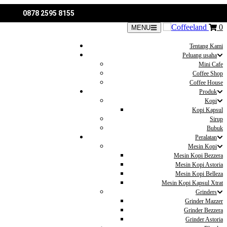
0878 2595 8155
0
MENU
Tentang Kami
Peluang usaha
Mini Cafe
Coffee Shop
Coffee House
Produk
Kopi
Kopi Kapsul
Sirup
Bubuk
Peralatan
Mesin Kopi
Mesin Kopi Bezzera
Mesin Kopi Astoria
Mesin Kopi Belleza
Mesin Kopi Kapsul Xtrat
Grinders
Grinder Mazzer
Grinder Bezzera
Grinder Astoria