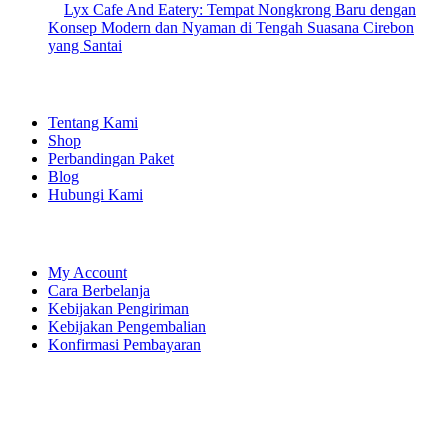
Lyx Cafe And Eatery: Tempat Nongkrong Baru dengan
Konsep Modern dan Nyaman di Tengah Suasana Cirebon
yang Santai
EXPLORE
Tentang Kami
Shop
Perbandingan Paket
Blog
Hubungi Kami
SHOPPING
My Account
Cara Berbelanja
Kebijakan Pengiriman
Kebijakan Pengembalian
Konfirmasi Pembayaran
LET'S CONNECT