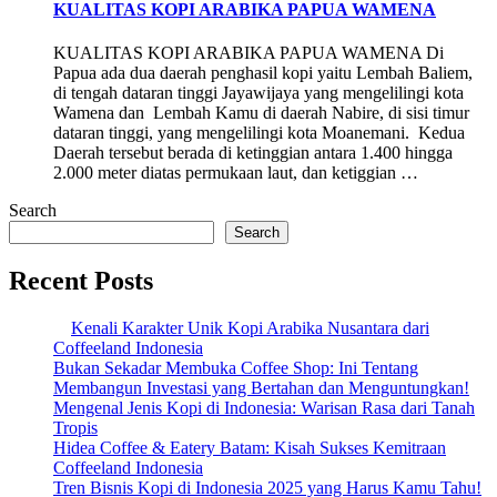
KUALITAS KOPI ARABIKA PAPUA WAMENA
KUALITAS KOPI ARABIKA PAPUA WAMENA Di
Papua ada dua daerah penghasil kopi yaitu Lembah Baliem,
di tengah dataran tinggi Jayawijaya yang mengelilingi kota
Wamena dan Lembah Kamu di daerah Nabire, di sisi timur
dataran tinggi, yang mengelilingi kota Moanemani. Kedua
Daerah tersebut berada di ketinggian antara 1.400 hingga
2.000 meter diatas permukaan laut, dan ketiggian …
Search
Search
Recent Posts
Kenali Karakter Unik Kopi Arabika Nusantara dari
Coffeeland Indonesia
Bukan Sekadar Membuka Coffee Shop: Ini Tentang
Membangun Investasi yang Bertahan dan Menguntungkan!
Mengenal Jenis Kopi di Indonesia: Warisan Rasa dari Tanah
Tropis
Hidea Coffee & Eatery Batam: Kisah Sukses Kemitraan
Coffeeland Indonesia
Tren Bisnis Kopi di Indonesia 2025 yang Harus Kamu Tahu!