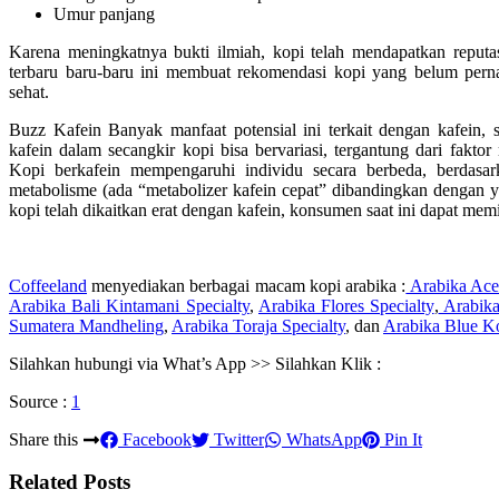
Umur panjang
Karena meningkatnya bukti ilmiah, kopi telah mendapatkan reputa
terbaru baru-baru ini membuat rekomendasi kopi yang belum pern
sehat.
Buzz Kafein Banyak manfaat potensial ini terkait dengan kafein, 
kafein dalam secangkir kopi bisa bervariasi, tergantung dari fakto
Kopi berkafein mempengaruhi individu secara berbeda, berdasark
metabolisme (ada “metabolizer kafein cepat” dibandingkan dengan 
kopi telah dikaitkan erat dengan kafein, konsumen saat ini dapat memil
Coffeeland
menyediakan berbagai macam kopi arabika :
Arabika Ace
Arabika Bali Kintamani Specialty
,
Arabika Flores Specialty
,
Arabika
Sumatera Mandheling
,
Arabika Toraja Specialty
, dan
Arabika Blue Ko
Silahkan hubungi via What’s App >> Silahkan Klik :
Source :
1
Share this
Facebook
Twitter
WhatsApp
Pin It
Related Posts