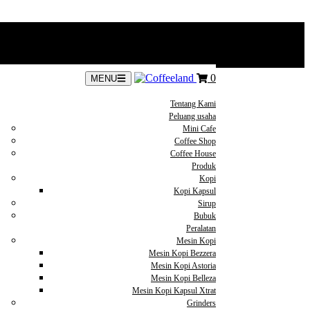
0
MENU
Tentang Kami
Peluang usaha
Mini Cafe
Coffee Shop
Coffee House
Produk
Kopi
Kopi Kapsul
Sirup
Bubuk
Peralatan
Mesin Kopi
Mesin Kopi Bezzera
Mesin Kopi Astoria
Mesin Kopi Belleza
Mesin Kopi Kapsul Xtrat
Grinders