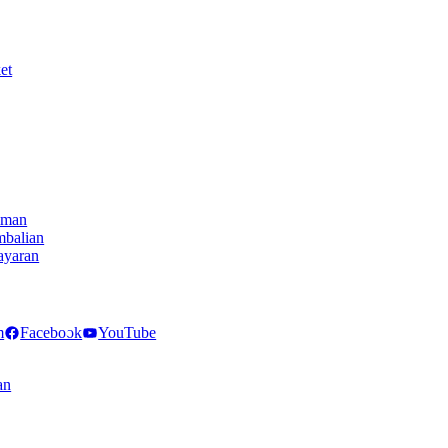
et
iman
mbalian
ayaran
NECT
m
Facebook
YouTube
an