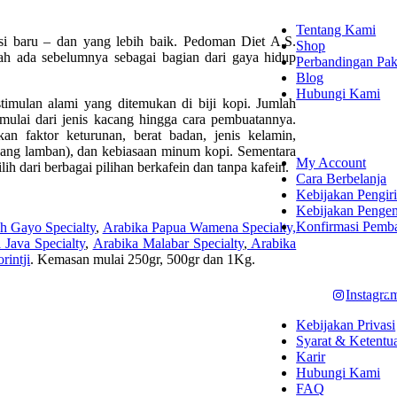
Tentang Kami
si baru – dan yang lebih baik. Pedoman Diet A.S.
Shop
ah ada sebelumnya sebagai bagian dari gaya hidup
Perbandingan Pak
Blog
Hubungi Kami
stimulan alami yang ditemukan di biji kopi. Jumlah
r mulai dari jenis kacang hingga cara pembuatannya.
SHOPPING
an faktor keturunan, berat badan, jenis kelamin,
yang lamban), dan kebiasaan minum kopi. Sementara
My Account
ih dari berbagai pilihan berkafein dan tanpa kafein.
Cara Berbelanja
Kebijakan Pengir
Kebijakan Penge
Konfirmasi Pemb
h Gayo Specialty
,
Arabika Papua Wamena Specialty,
 Java Specialty
,
Arabika Malabar Specialty
,
Arabika
LET'S CON
rintji
. Kemasan mulai 250gr, 500gr dan 1Kg.
Instagra
Kebijakan Privasi
Syarat & Ketentu
Karir
Hubungi Kami
FAQ