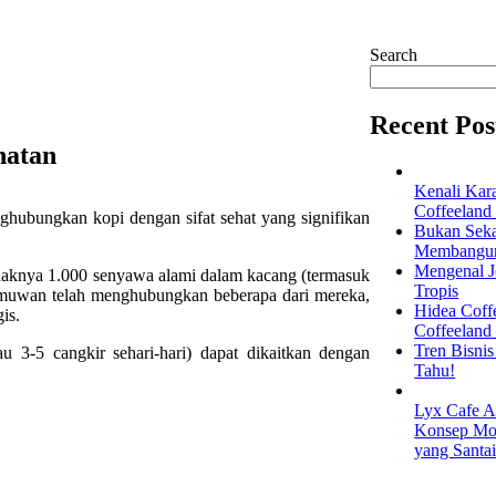
Search
Recent Pos
hatan
Kenali Kar
Coffeeland
nghubungkan kopi dengan sifat sehat yang signifikan
Bukan Seka
Membangun 
Mengenal Je
tidaknya 1.000 senyawa alami dalam kacang (termasuk
Tropis
ilmuwan telah menghubungkan beberapa dari mereka,
Hidea Coff
is.
Coffeeland
Tren Bisni
 3-5 cangkir sehari-hari) dapat dikaitkan dengan
Tahu!
Lyx Cafe A
Konsep Mod
yang Santa
EXPLORE