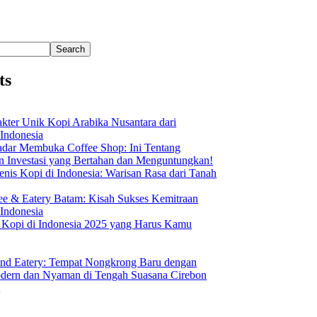
Search
ts
akter Unik Kopi Arabika Nusantara dari
 Indonesia
dar Membuka Coffee Shop: Ini Tentang
Investasi yang Bertahan dan Menguntungkan!
nis Kopi di Indonesia: Warisan Rasa dari Tanah
ee & Eatery Batam: Kisah Sukses Kemitraan
 Indonesia
s Kopi di Indonesia 2025 yang Harus Kamu
nd Eatery: Tempat Nongkrong Baru dengan
ern dan Nyaman di Tengah Suasana Cirebon
i