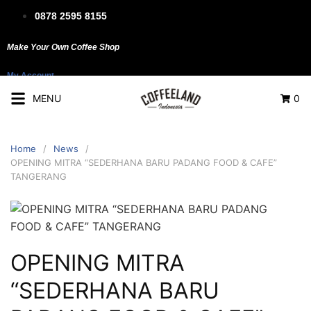
Skip
0878 2595 8155
to
content
Make Your Own Coffee Shop
My Account
MENU
0
Home
News
OPENING MITRA “SEDERHANA BARU PADANG FOOD & CAFE”
TANGERANG
OPENING MITRA
“SEDERHANA BARU