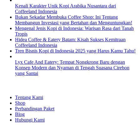
Kenali Karakter Unik Kopi Arabika Nusantara dari
Coffeeland Indonesia
Bukan Sekadar Membuka Coffee Shop: Ini Tentang
Membangun Investasi yang Bertahan dan Menguntungkan!
Mengenal Jenis Kopi di Indonesia: Warisan Rasa dari Tanah
Tropis
Hidea Coffee & Eatery Batam: Kisah Sukses Kemitraan
Coffeeland Indonesia
Tren Bisnis Kopi di Indonesia 2025 yang Harus Kamu Tahu!
Lyx Cafe And Eatery: Tempat Nongkrong Baru dengan
Konsep Modern dan Nyaman di Tengah Suasana Cirebon
yang Santai
EXPLORE
Tentang Kami
Shop
Perbandingan Paket
Blog
Hubungi Kami
SHOPPING