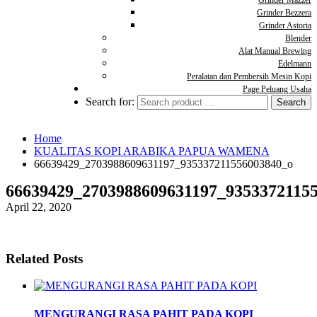
Grinder Mazzer
Grinder Bezzera
Grinder Astoria
Blender
Alat Manual Brewing
Edelmann
Peralatan dan Pembersih Mesin Kopi
Page Peluang Usaha
Search for:
Home
KUALITAS KOPI ARABIKA PAPUA WAMENA
66639429_2703988609631197_935337211556003840_o
66639429_2703988609631197_9353372115
April 22, 2020
Related Posts
MENGURANGI RASA PAHIT PADA KOPI