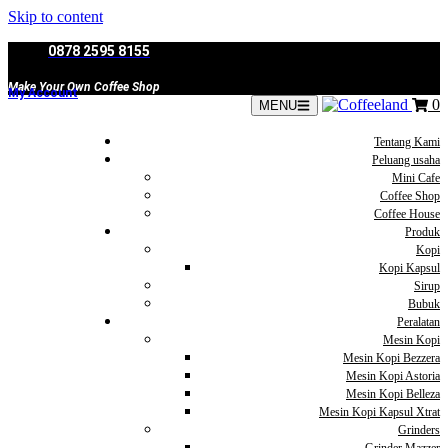
Skip to content
0878 2595 8155
Make Your Own Coffee Shop
My Account
0
MENU
Tentang Kami
Peluang usaha
Mini Cafe
Coffee Shop
Coffee House
Produk
Kopi
Kopi Kapsul
Sirup
Bubuk
Peralatan
Mesin Kopi
Mesin Kopi Bezzera
Mesin Kopi Astoria
Mesin Kopi Belleza
Mesin Kopi Kapsul Xtrat
Grinders