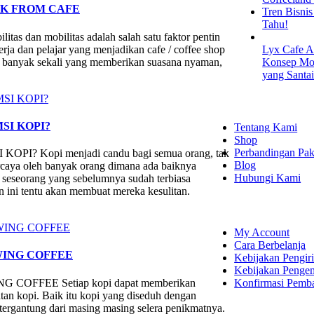
RK FROM CAFE
Tren Bisni
Tahu!
itas dan mobilitas adalah salah satu faktor pentin
rja dan pelajar yang menjadikan cafe / coffee shop
Lyx Cafe A
i ada banyak sekali yang memberikan suasana nyaman,
Konsep Mod
yang Santa
EXPLORE
SI KOPI?
Tentang Kami
Shop
Perbandingan Pak
Kopi menjadi candu bagi semua orang, tak
Blog
ercaya oleh banyak orang dimana ada baiknya
Hubungi Kami
i seseorang yang sebelumnya sudah terbiasa
ini tentu akan membuat mereka kesulitan.
SHOPPING
My Account
Cara Berbelanja
ING COFFEE
Kebijakan Pengir
Kebijakan Penge
Konfirmasi Pemb
FEE Setiap kopi dapat memberikan
an kopi. Baik itu kopi yang diseduh dengan
tergantung dari masing masing selera penikmatnya.
LET'S CON