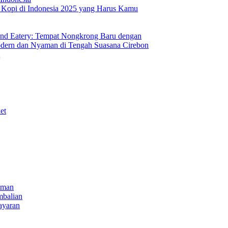
s Kopi di Indonesia 2025 yang Harus Kamu
nd Eatery: Tempat Nongkrong Baru dengan
ern dan Nyaman di Tengah Suasana Cirebon
i
et
iman
mbalian
ayaran
NECT