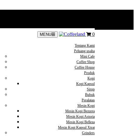
0
MENU
Tentang Kami
Peluang usaha
Mini Cafe
Coffee Shop
Coffee House
Produk
Kopi
Kopi Kapsul
Sirup
Bubuk
Peralatan
Mesin Kopi
Mesin Kopi Bezzera
Mesin Kopi Astoria
Mesin Kopi Belleza
Mesin Kopi Kapsul Xtrat
Grinders