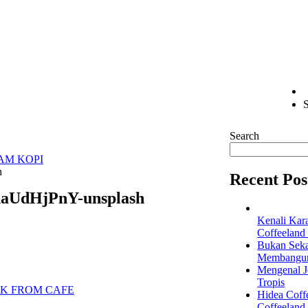
S
Search
AM KOPI
h
Recent Pos
BnaUdHjPnY-unsplash
Kenali Kar
Coffeeland
Bukan Seka
Membangun 
Mengenal Je
Tropis
Hidea Coff
Coffeeland