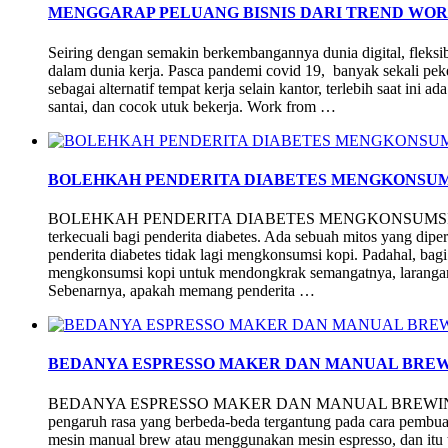
MENGGARAP PELUANG BISNIS DARI TREND WO
Seiring dengan semakin berkembangannya dunia digital, fleksibil
dalam dunia kerja. Pasca pandemi covid 19, banyak sekali peke
sebagai alternatif tempat kerja selain kantor, terlebih saat in
santai, dan cocok utuk bekerja. Work from …
BOLEHKAH PENDERITA DIABETES MENGKONSUM
BOLEHKAH PENDERITA DIABETES MENGKONSUMSI KOPI? 
terkecuali bagi penderita diabetes. Ada sebuah mitos yang dip
penderita diabetes tidak lagi mengkonsumsi kopi. Padahal, bag
mengkonsumsi kopi untuk mendongkrak semangatnya, larangan 
Sebenarnya, apakah memang penderita …
BEDANYA ESPRESSO MAKER DAN MANUAL BREW
BEDANYA ESPRESSO MAKER DAN MANUAL BREWING COF
pengaruh rasa yang berbeda-beda tergantung pada cara pembuat
mesin manual brew atau menggunakan mesin espresso, dan itu 