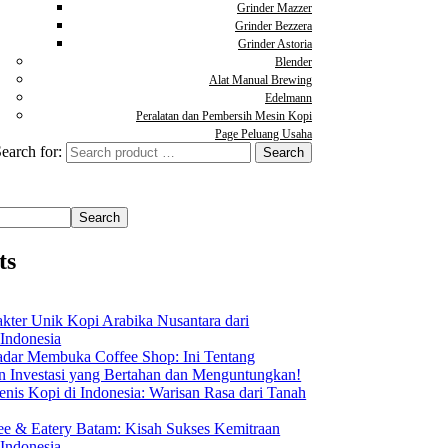
Grinder Mazzer
Grinder Bezzera
Grinder Astoria
Blender
Alat Manual Brewing
Edelmann
Peralatan dan Pembersih Mesin Kopi
Page Peluang Usaha
earch for:
Search
ts
akter Unik Kopi Arabika Nusantara dari
 Indonesia
dar Membuka Coffee Shop: Ini Tentang
Investasi yang Bertahan dan Menguntungkan!
nis Kopi di Indonesia: Warisan Rasa dari Tanah
ee & Eatery Batam: Kisah Sukses Kemitraan
 Indonesia