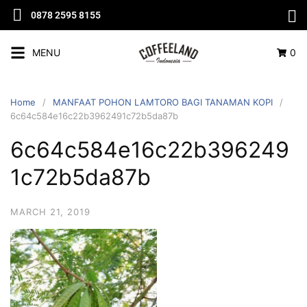
0878 2595 8155
MENU
0
Home
MANFAAT POHON LAMTORO BAGI TANAMAN KOPI
6c64c584e16c22b3962491c72b5da87b
6c64c584e16c22b396249
1c72b5da87b
MARCH 21, 2019