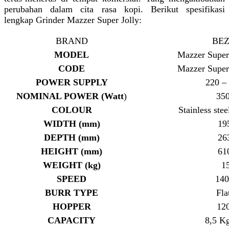
perubahan dalam cita rasa kopi. Berikut spesifikasi
lengkap Grinder Mazzer Super Jolly:
BRAND
BE
MODEL
Mazzer Super 
CODE
Mazzer Super 
POWER SUPPLY
220 – 
NOMINAL POWER (Watt
)
350
COLOUR
Stainless ste
WIDTH (mm)
19
DEPTH (mm)
26
HEIGHT (mm)
61
WEIGHT (kg)
1
SPEED
140
BURR TYPE
Fla
HOPPER
12
CAPACITY
8,5 Kg