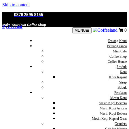
Skip to content
0878 2595 8155
Make Your Own Coffee Shop
My Account
0
MENU
Tentang Kami
Peluang usaha
Mini Cafe
Coffee Shop
Coffee House
Produk
Kopi
Kopi Kapsul
Sirup
Bubuk
Peralatan
Mesin Kopi
Mesin Kopi Bezzera
Mesin Kopi Astoria
Mesin Kopi Belleza
Mesin Kopi Kapsul Xtrat
Grinders