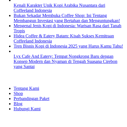
Kenali Karakter Unik Kopi Arabika Nusantara dari
Coffeeland Indonesia
Bukan Sekadar Membuka Coffee Shop: Ini Tentang
Membangun Investasi yang Bertahan dan Menguntungkan!
Mengenal Jenis Kopi di Indonesia: Warisan Rasa dari Tanah
Tropis
Hidea Coffee & Eatery Batam: Kisah Sukses Kemitraan
Coffeeland Indonesia
Tren Bisnis Kopi di Indonesia 2025 yang Harus Kamu Tahu!
Lyx Cafe And Eatery: Tempat Nongkrong Baru dengan
Konsep Modern dan Nyaman di Tengah Suasana Cirebon
yang Santai
EXPLORE
Tentang Kami
Shop
Perbandingan Paket
Blog
Hubungi Kami
SHOPPING