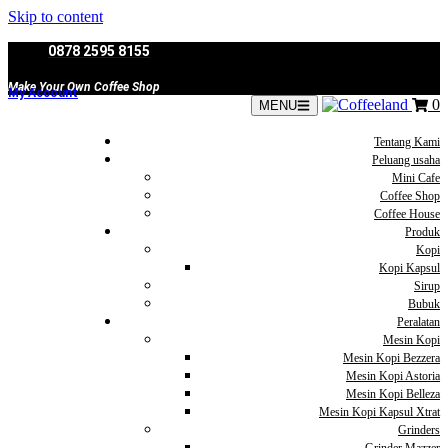
Skip to content
0878 2595 8155
Make Your Own Coffee Shop
My Account
0
MENU
Tentang Kami
Peluang usaha
Mini Cafe
Coffee Shop
Coffee House
Produk
Kopi
Kopi Kapsul
Sirup
Bubuk
Peralatan
Mesin Kopi
Mesin Kopi Bezzera
Mesin Kopi Astoria
Mesin Kopi Belleza
Mesin Kopi Kapsul Xtrat
Grinders