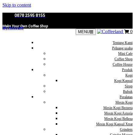
Skip to content
0878 2595 8155
Make Your Own Coffee Shop
My Account
0
MENU
Tentang Kami
Peluang usaha
Mini Cafe
Coffee Shop
Coffee House
Produk
Kopi
Kopi Kapsul
Sirup
Bubuk
Peralatan
Mesin Kopi
Mesin Kopi Bezzera
Mesin Kopi Astoria
Mesin Kopi Belleza
Mesin Kopi Kapsul Xtrat
Grinders