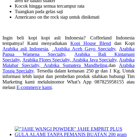
aren ke dalam shaker
Kocok hingga semua tercampur rata
Tuangkan pada gelas saji
Americano on the rock siap untuk dinikmati
Ingin beli kopi kopi asli Indonesia? Coffeeland Indonesia
tempatnya! Kami menyadiakan
Kopi House Blend
dan Kopi
Arabika asli Indonesia
,
Arabika Aceh Gayo Specialty
,
Arabika
Papua Wamena Specialty,
Arabika Bali Kintamani
Specialty
,
Arabika Flores Specialty
,
Arabika Java Specialty
,
Arabika
Malabar Specialty
,
Arabika Sumatera Mandheling
,dan
Arabika
Toraja Specialty
. Tersedia dalam kemasan 250 gr dan 1 Kg. Untuk
informasi lebih lanjut dan pembelian produk silahkan hubungi Tim
Marketing kami melaluinomor What’s App 087825958155 atau
melaui
E-commerce kami
.