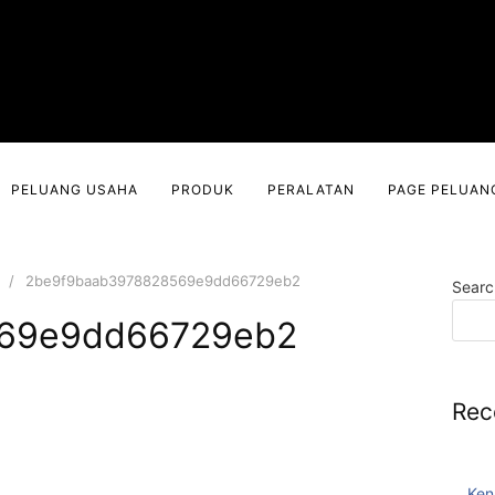
PELUANG USAHA
PRODUK
PERALATAN
PAGE PELUAN
2be9f9baab3978828569e9dd66729eb2
Searc
69e9dd66729eb2
Rec
Ken