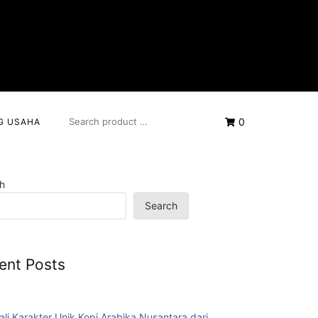
SEARCH
0
G USAHA
FOR:
h
Search
ent Posts
ali Karakter Unik Kopi Arabika Nusantara dari