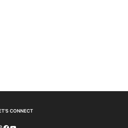
ET'S CONNECT
nstagram
Facebook
YouTube