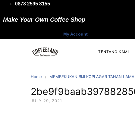
Skip
0878 2595 8155
to
content
Make Your Own Coffee Shop
My Account
TENTANG KAMI
Home
MEMBEKUKAN BIJI KOPI AGAR TAHAN LAMA
2be9f9baab39788285
JULY 29, 2021