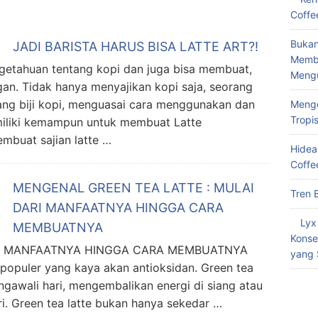
Coffe
Bukan
JADI BARISTA HARUS BISA LATTE ART?!
Memba
ngetahuan tentang kopi dan juga bisa membuat,
Meng
an. Tidak hanya menyajikan kopi saja, seorang
tang biji kopi, menguasai cara menggunakan dan
Menge
Tropi
miliki kemampun untuk membuat Latte
embuat sajian latte …
Hidea
Coffe
MENGENAL GREEN TEA LATTE : MULAI
Tren 
DARI MANFAATNYA HINGGA CARA
Lyx
MEMBUATNYA
Konse
ARI MANFAATNYA HINGGA CARA MEMBUATNYA
yang 
 populer yang kaya akan antioksidan. Green tea
ngawali hari, mengembalikan energi di siang atau
ri. Green tea latte bukan hanya sekedar …