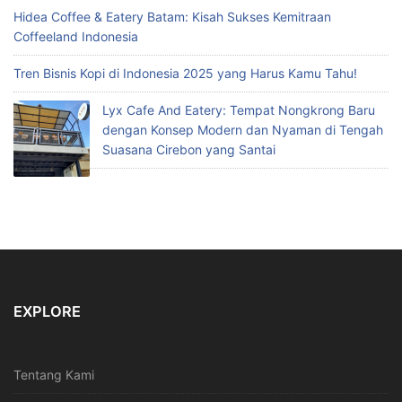
Hidea Coffee & Eatery Batam: Kisah Sukses Kemitraan
Coffeeland Indonesia
Tren Bisnis Kopi di Indonesia 2025 yang Harus Kamu Tahu!
Lyx Cafe And Eatery: Tempat Nongkrong Baru
dengan Konsep Modern dan Nyaman di Tengah
Suasana Cirebon yang Santai
EXPLORE
Tentang Kami