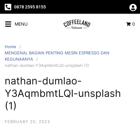
0878 2595 8155
MENU
0
Home
MENGENAL BAGIAN PENTING MESIN ESPRESSO DAN
KEGUNAANYA
nathan-dumlao-Y3AqmbmtLQI-unsplash (1)
nathan-dumlao-
Y3AqmbmtLQI-unsplash
(1)
FEBRUARY 20, 2023