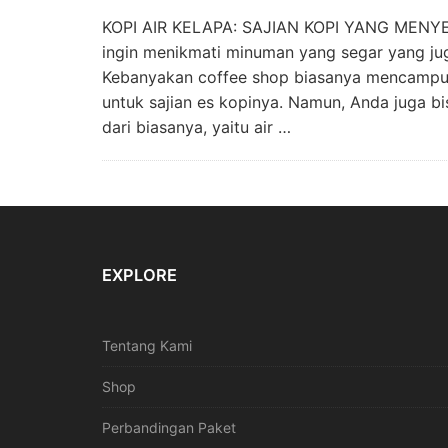
KOPI AIR KELAPA: SAJIAN KOPI YANG MENYEGA
ingin menikmati minuman yang segar yang j
Kebanyakan coffee shop biasanya mencampurk
untuk sajian es kopinya. Namun, Anda juga b
dari biasanya, yaitu air …
EXPLORE
Tentang Kami
Shop
Perbandingan Paket