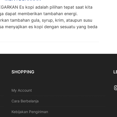
RKAN Es kopi adalah pilihan tepat saat kita
uga dapat memberikan tambahan energi.
an tambahan gula, syrup, krim, ataupun susu
isa menyajikan es kopi dengan sesuatu yang beda
SHOPPING
L
My Account
Cara Berbelanja
Kebijakan Pengiriman