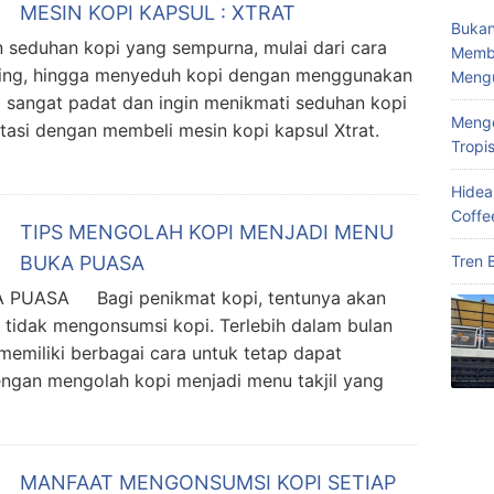
MESIN KOPI KAPSUL : XTRAT
Bukan
seduhan kopi yang sempurna, mulai dari cara
Memba
ewing, hingga menyeduh kopi dengan menggunakan
Meng
g sangat padat dan ingin menikmati seduhan kopi
Menge
tasi dengan membeli mesin kopi kapsul Xtrat.
Tropi
Hidea
Coffe
TIPS MENGOLAH KOPI MENJADI MENU
Tren 
BUKA PUASA
PUASA Bagi penikmat kopi, tentunya akan
a tidak mengonsumsi kopi. Terlebih dalam bulan
 memiliki berbagai cara untuk tetap dapat
engan mengolah kopi menjadi menu takjil yang
MANFAAT MENGONSUMSI KOPI SETIAP