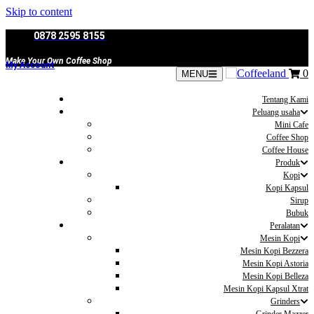
Skip to content
0878 2595 8155
Make Your Own Coffee Shop
My Account
0
MENU
Tentang Kami
Peluang usaha
Mini Cafe
Coffee Shop
Coffee House
Produk
Kopi
Kopi Kapsul
Sirup
Bubuk
Peralatan
Mesin Kopi
Mesin Kopi Bezzera
Mesin Kopi Astoria
Mesin Kopi Belleza
Mesin Kopi Kapsul Xtrat
Grinders