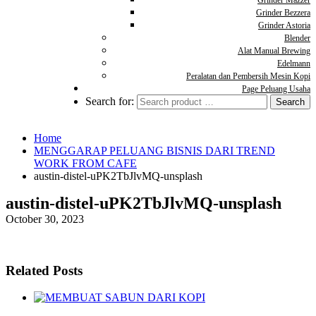
Grinder Mazzer
Grinder Bezzera
Grinder Astoria
Blender
Alat Manual Brewing
Edelmann
Peralatan dan Pembersih Mesin Kopi
Page Peluang Usaha
Search for:
Home
MENGGARAP PELUANG BISNIS DARI TREND
WORK FROM CAFE
austin-distel-uPK2TbJlvMQ-unsplash
austin-distel-uPK2TbJlvMQ-unsplash
October 30, 2023
Related Posts