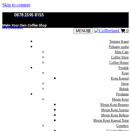
Skip to content
0878 2595 8155
Make Your Own Coffee Shop
My Account
0
MENU
Tentang Kami
Peluang usaha
Mini Cafe
Coffee Shop
Coffee House
Produk
Kopi
Kopi Kapsul
Sirup
Bubuk
Peralatan
Mesin Kopi
Mesin Kopi Bezzera
Mesin Kopi Astoria
Mesin Kopi Belleza
Mesin Kopi Kapsul Xtrat
Grinders