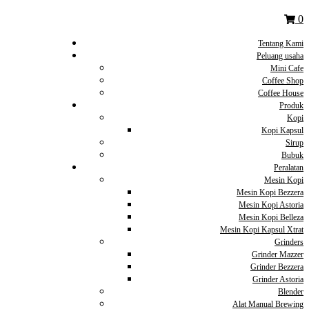
0
Tentang Kami
Peluang usaha
Mini Cafe
Coffee Shop
Coffee House
Produk
Kopi
Kopi Kapsul
Sirup
Bubuk
Peralatan
Mesin Kopi
Mesin Kopi Bezzera
Mesin Kopi Astoria
Mesin Kopi Belleza
Mesin Kopi Kapsul Xtrat
Grinders
Grinder Mazzer
Grinder Bezzera
Grinder Astoria
Blender
Alat Manual Brewing