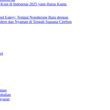
s Kopi di Indonesia 2025 yang Harus Kamu
nd Eatery: Tempat Nongkrong Baru dengan
ern dan Nyaman di Tengah Suasana Cirebon
i
et
iman
mbalian
ayaran
NECT