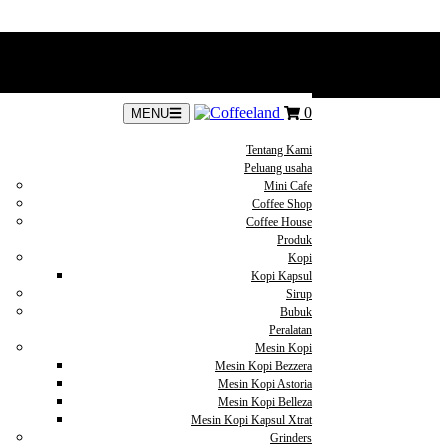
0
MENU
Tentang Kami
Peluang usaha
Mini Cafe
Coffee Shop
Coffee House
Produk
Kopi
Kopi Kapsul
Sirup
Bubuk
Peralatan
Mesin Kopi
Mesin Kopi Bezzera
Mesin Kopi Astoria
Mesin Kopi Belleza
Mesin Kopi Kapsul Xtrat
Grinders