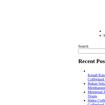
S
Search
Recent Pos
Kenali Kar
Coffeeland
Bukan Seka
Membangun 
Mengenal Je
Tropis
Hidea Coff
Coffeeland