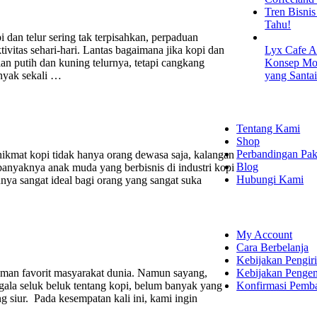
Tren Bisni
Tahu!
r sering tak terpisahkan, perpaduan
vitas sehari-hari. Lantas bagaimana jika kopi dan
Lyx Cafe A
gian putih dan kuning telurnya, tetapi cangkang
Konsep Mod
nyak sekali …
yang Santa
EXPLORE
Tentang Kami
Shop
Perbandingan Pak
opi tidak hanya orang dewasa saja, kalangan
Blog
nyaknya anak muda yang berbisnis di industri kopi
Hubungi Kami
tunya sangat ideal bagi orang yang sangat suka
SHOPPING
My Account
Cara Berbelanja
Kebijakan Pengir
Kebijakan Penge
avorit masyarakat dunia. Namun sayang,
Konfirmasi Pemb
gala seluk beluk tentang kopi, belum banyak yang
g siur. Pada kesempatan kali ini, kami ingin
LET'S CON