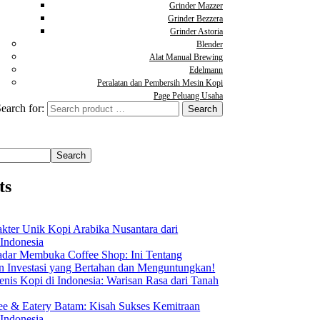
Grinder Mazzer
Grinder Bezzera
Grinder Astoria
Blender
Alat Manual Brewing
Edelmann
Peralatan dan Pembersih Mesin Kopi
Page Peluang Usaha
earch for:
Search
ts
akter Unik Kopi Arabika Nusantara dari
 Indonesia
dar Membuka Coffee Shop: Ini Tentang
Investasi yang Bertahan dan Menguntungkan!
nis Kopi di Indonesia: Warisan Rasa dari Tanah
ee & Eatery Batam: Kisah Sukses Kemitraan
 Indonesia