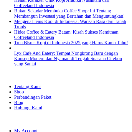
Kenali Karakter Unik Kopi Arabika Nusantara dari
Coffeeland Indonesia
Bukan Sekadar Membuka Coffee Shop: Ini Tentang
Membangun Investasi yang Bertahan dan Menguntungkan!
Mengenal Jenis Kopi di Indonesia: Warisan Rasa dari Tanah
Tropis
Hidea Coffee & Eatery Batam: Kisah Sukses Kemitraan
Coffeeland Indonesia
Tren Bisnis Kopi di Indonesia 2025 yang Harus Kamu Tahu!
Lyx Cafe And Eatery: Tempat Nongkrong Baru dengan
Konsep Modern dan Nyaman di Tengah Suasana Cirebon
yang Santai
EXPLORE
Tentang Kami
Shop
Perbandingan Paket
Blog
Hubungi Kami
SHOPPING
My Account