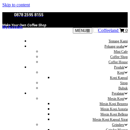
Skip to content
0878 2595 8155
Make Your Own Coffee Shop
My Account
0
MENU
Tentang Kami
Peluang usaha
Mini Cafe
Coffee Shop
Coffee House
Produk
Kopi
Kopi Kapsul
Sirup
Bubuk
Peralatan
Mesin Kopi
Mesin Kopi Bezzera
Mesin Kopi Astoria
Mesin Kopi Belleza
Mesin Kopi Kapsul Xtrat
Grinders