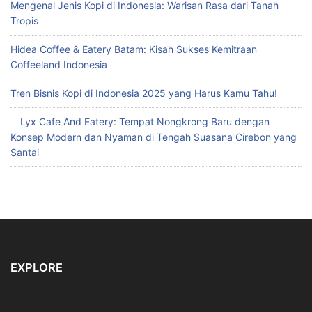
Mengenal Jenis Kopi di Indonesia: Warisan Rasa dari Tanah
Tropis
Hidea Coffee & Eatery Batam: Kisah Sukses Kemitraan
Coffeeland Indonesia
Tren Bisnis Kopi di Indonesia 2025 yang Harus Kamu Tahu!
Lyx Cafe And Eatery: Tempat Nongkrong Baru dengan
Konsep Modern dan Nyaman di Tengah Suasana Cirebon yang
Santai
EXPLORE