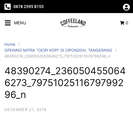
0878 2595 8155
MENU
0
Home
OPENING MITRA “CICIPI KOPI" DI CIPONDOH, TANGERANG
48390274_2360504550646273_7975102511679799296_n
48390274_236050455064
6273_79751025116797992
96_n
DECEMBER 21, 2018