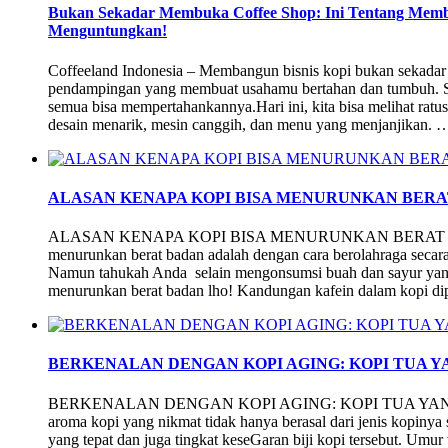
Bukan Sekadar Membuka Coffee Shop: Ini Tentang Memba
Menguntungkan!
Coffeeland Indonesia – Membangun bisnis kopi bukan sekadar mo
pendampingan yang membuat usahamu bertahan dan tumbuh. Se
semua bisa mempertahankannya.Hari ini, kita bisa melihat ratu
desain menarik, mesin canggih, dan menu yang menjanjikan. 
ALASAN KENAPA KOPI BISA MENURUNKAN BER
ALASAN KENAPA KOPI BISA MENURUNKAN BERAT BADAN S
menurunkan berat badan adalah dengan cara berolahraga secar
Namun tahukah Anda selain mengonsumsi buah dan sayur yang 
menurunkan berat badan lho! Kandungan kafein dalam kopi d
BERKENALAN DENGAN KOPI AGING: KOPI TUA Y
BERKENALAN DENGAN KOPI AGING: KOPI TUA YANG S
aroma kopi yang nikmat tidak hanya berasal dari jenis kopinya 
yang tepat dan juga tingkat keseGaran biji kopi tersebut. U