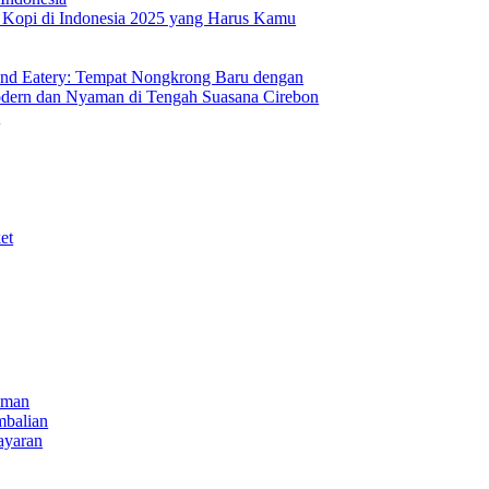
s Kopi di Indonesia 2025 yang Harus Kamu
nd Eatery: Tempat Nongkrong Baru dengan
ern dan Nyaman di Tengah Suasana Cirebon
i
et
iman
mbalian
ayaran
NECT