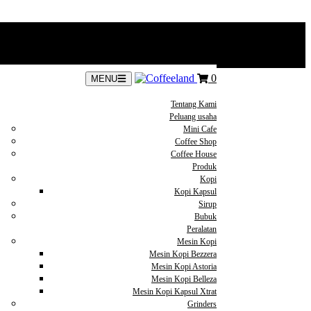
0
MENU
Tentang Kami
Peluang usaha
Mini Cafe
Coffee Shop
Coffee House
Produk
Kopi
Kopi Kapsul
Sirup
Bubuk
Peralatan
Mesin Kopi
Mesin Kopi Bezzera
Mesin Kopi Astoria
Mesin Kopi Belleza
Mesin Kopi Kapsul Xtrat
Grinders