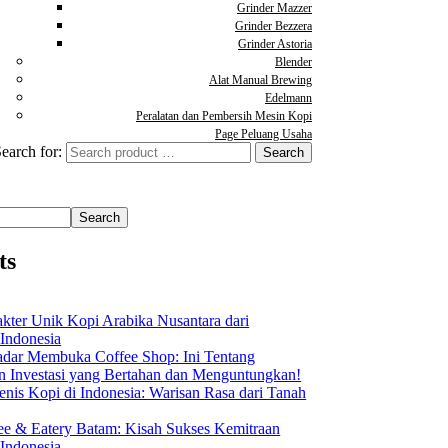
Grinder Mazzer
Grinder Bezzera
Grinder Astoria
Blender
Alat Manual Brewing
Edelmann
Peralatan dan Pembersih Mesin Kopi
Page Peluang Usaha
earch for:
Search
ts
akter Unik Kopi Arabika Nusantara dari
 Indonesia
dar Membuka Coffee Shop: Ini Tentang
Investasi yang Bertahan dan Menguntungkan!
nis Kopi di Indonesia: Warisan Rasa dari Tanah
ee & Eatery Batam: Kisah Sukses Kemitraan
 Indonesia