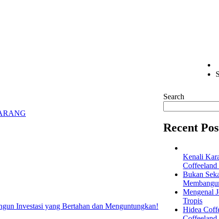
S
Search
MARANG
Recent Pos
Kenali Kar
Coffeeland
Bukan Seka
Membangun 
Mengenal Je
Tropis
Hidea Coff
Coffeeland