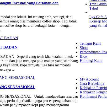
ngun Investasi yang Bertahan dan
Tren Bisni
Tahu!
dal dan lokasi. Ini tentang arah, strategi, dan
Lyx Cafe A
mua orang bisa membuka coffee shop. Tapi tidak
Konsep Mod
san coffee shop baru di berbagai kota — dengan
yang Santa
…
EXPLORE
Tentang Kami
AT BADAN
Shop
Perbandingan Pak
Blog
eperti yang telah kita ketahui, untuk
Hubungi Kami
a rutin dan juga menjaga pola makan yang seimbang.
kaya serat, kopi ternyata juga bisa membantu
SHOPPING
ipercaya …
My Account
Cara Berbelanja
ANG SENSASIONAL
Kebijakan Pengir
Kebijakan Penge
Konfirmasi Pemb
ENSASIONAL Untuk mendapatkan rasa dan
saja, perlu diperhatikan juga proses pengolahan kopi
mur waktu penyimpanan kopi juga mempengaruhi
LET'S CON