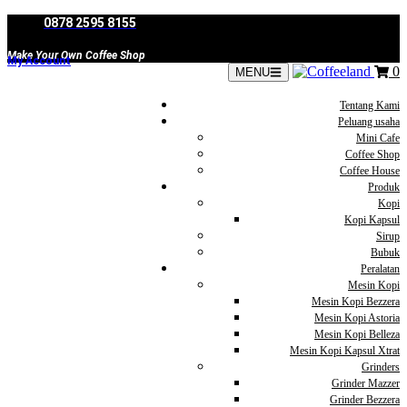
Skip
0878 2595 8155
to
content
Make Your Own Coffee Shop
My Account
0
MENU
Tentang Kami
Peluang usaha
Mini Cafe
Coffee Shop
Coffee House
Produk
Kopi
Kopi Kapsul
Sirup
Bubuk
Peralatan
Mesin Kopi
Mesin Kopi Bezzera
Mesin Kopi Astoria
Mesin Kopi Belleza
Mesin Kopi Kapsul Xtrat
Grinders
Grinder Mazzer
Grinder Bezzera