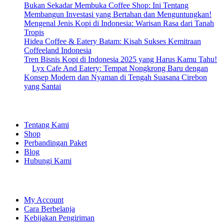
Bukan Sekadar Membuka Coffee Shop: Ini Tentang
Membangun Investasi yang Bertahan dan Menguntungkan!
Mengenal Jenis Kopi di Indonesia: Warisan Rasa dari Tanah
Tropis
Hidea Coffee & Eatery Batam: Kisah Sukses Kemitraan
Coffeeland Indonesia
Tren Bisnis Kopi di Indonesia 2025 yang Harus Kamu Tahu!
Lyx Cafe And Eatery: Tempat Nongkrong Baru dengan
Konsep Modern dan Nyaman di Tengah Suasana Cirebon
yang Santai
EXPLORE
Tentang Kami
Shop
Perbandingan Paket
Blog
Hubungi Kami
SHOPPING
My Account
Cara Berbelanja
Kebijakan Pengiriman