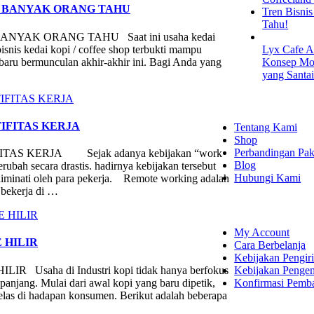
K BANYAK ORANG TAHU
Tren Bisni
Tahu!
YAK ORANG TAHU Saat ini usaha kedai
bisnis kedai kopi / coffee shop terbukti mampu
Lyx Cafe A
 baru bermunculan akhir-akhir ini. Bagi Anda yang
Konsep Mod
yang Santa
EXPLORE
FITAS KERJA
Tentang Kami
Shop
Perbandingan Pak
 KERJA Sejak adanya kebijakan “work
Blog
ubah secara drastis. hadirnya kebijakan tersebut
Hubungi Kami
diminati oleh para pekerja. Remote working adalah
bekerja di …
SHOPPING
My Account
 HILIR
Cara Berbelanja
Kebijakan Pengir
Kebijakan Penge
aha di Industri kopi tidak hanya berfokus
Konfirmasi Pemb
 panjang. Mulai dari awal kopi yang baru dipetik,
 gelas di hadapan konsumen. Berikut adalah beberapa
LET'S CON