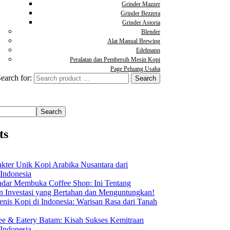
Grinder Mazzer
Grinder Bezzera
Grinder Astoria
Blender
Alat Manual Brewing
Edelmann
Peralatan dan Pembersih Mesin Kopi
Page Peluang Usaha
earch for:
Search
ts
akter Unik Kopi Arabika Nusantara dari
 Indonesia
dar Membuka Coffee Shop: Ini Tentang
Investasi yang Bertahan dan Menguntungkan!
nis Kopi di Indonesia: Warisan Rasa dari Tanah
ee & Eatery Batam: Kisah Sukses Kemitraan
 Indonesia