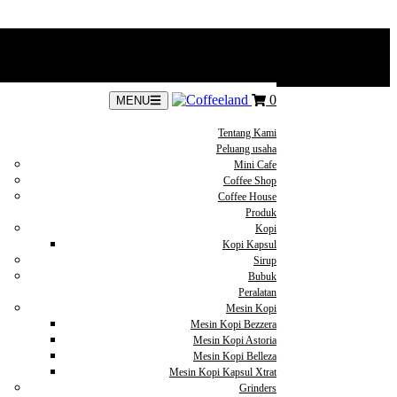
0
MENU
Tentang Kami
Peluang usaha
Mini Cafe
Coffee Shop
Coffee House
Produk
Kopi
Kopi Kapsul
Sirup
Bubuk
Peralatan
Mesin Kopi
Mesin Kopi Bezzera
Mesin Kopi Astoria
Mesin Kopi Belleza
Mesin Kopi Kapsul Xtrat
Grinders