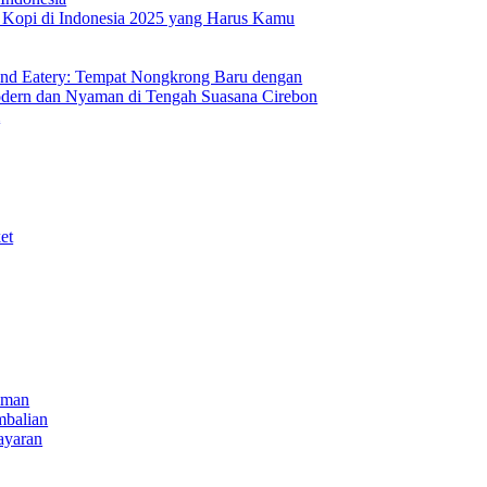
s Kopi di Indonesia 2025 yang Harus Kamu
nd Eatery: Tempat Nongkrong Baru dengan
ern dan Nyaman di Tengah Suasana Cirebon
i
et
iman
mbalian
ayaran
NECT