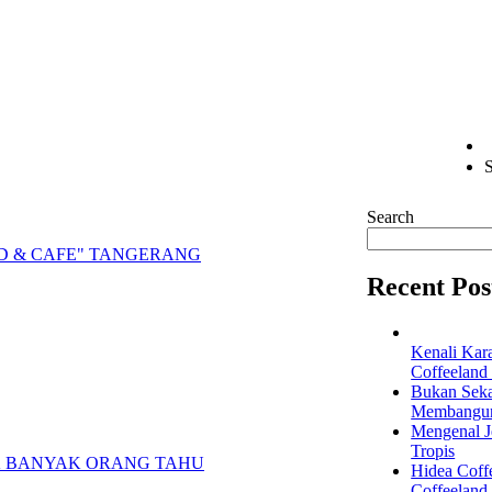
S
Search
D & CAFE" TANGERANG
Recent Pos
Kenali Kar
Coffeeland
Bukan Seka
Membangun 
Mengenal Je
Tropis
Hidea Coff
Coffeeland