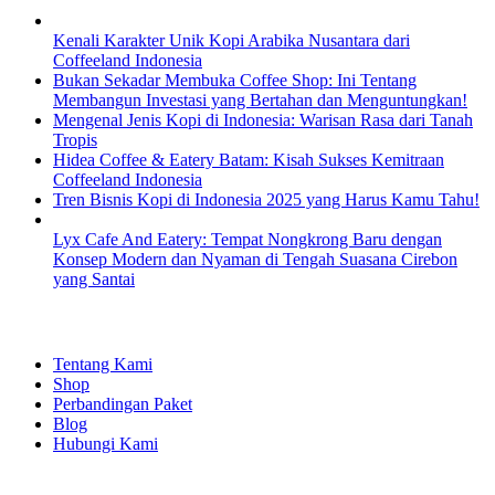
Kenali Karakter Unik Kopi Arabika Nusantara dari
Coffeeland Indonesia
Bukan Sekadar Membuka Coffee Shop: Ini Tentang
Membangun Investasi yang Bertahan dan Menguntungkan!
Mengenal Jenis Kopi di Indonesia: Warisan Rasa dari Tanah
Tropis
Hidea Coffee & Eatery Batam: Kisah Sukses Kemitraan
Coffeeland Indonesia
Tren Bisnis Kopi di Indonesia 2025 yang Harus Kamu Tahu!
Lyx Cafe And Eatery: Tempat Nongkrong Baru dengan
Konsep Modern dan Nyaman di Tengah Suasana Cirebon
yang Santai
EXPLORE
Tentang Kami
Shop
Perbandingan Paket
Blog
Hubungi Kami
SHOPPING