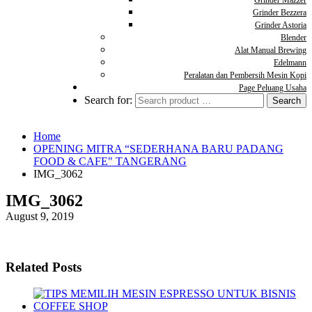
Grinder Mazzer
Grinder Bezzera
Grinder Astoria
Blender
Alat Manual Brewing
Edelmann
Peralatan dan Pembersih Mesin Kopi
Page Peluang Usaha
Search for:
Home
OPENING MITRA “SEDERHANA BARU PADANG
FOOD & CAFE" TANGERANG
IMG_3062
IMG_3062
August 9, 2019
Related Posts