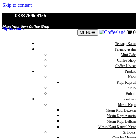
Skip to content
0878 2595 8155
Make Your Own Coffee Shop
My Account
0
MENU
Tentang Kami
Peluang usaha
Mini Cafe
Coffee Shop
Coffee House
Produk
Kopi
Kopi Kapsul
Sirup
Bubuk
Peralatan
Mesin Kopi
Mesin Kopi Bezzera
Mesin Kopi Astoria
Mesin Kopi Belleza
Mesin Kopi Kapsul Xtrat
Grinders